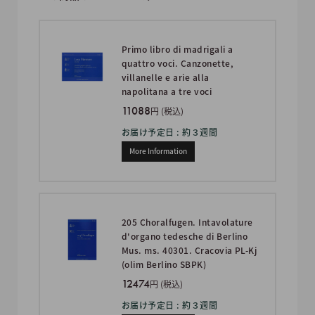
Primo libro di madrigali a
quattro voci. Canzonette,
villanelle e arie alla
napolitana a tre voci
11088
円 (税込)
お届け予定日 : 約３週間
More Information
205 Choralfugen. Intavolature
d'organo tedesche di Berlino
Mus. ms. 40301. Cracovia PL-Kj
(olim Berlino SBPK)
12474
円 (税込)
お届け予定日 : 約３週間