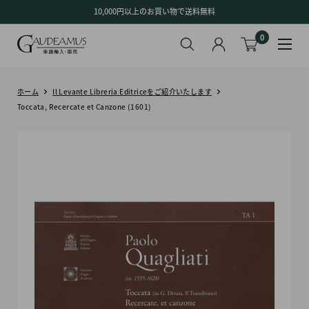
コ
10,000円以上のお買い物で送料無料
ン
0
テ
ン
ツ
に
ホーム
Il Levante Libreria Editriceをご紹介いたします
ス
Toccata, Recercate et Canzone (1601)
キ
ッ
プ
す
る