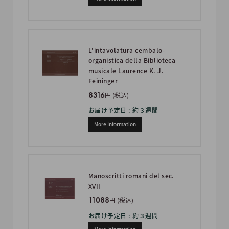
L'intavolatura cembalo-
organistica della Biblioteca
musicale Laurence K. J.
Feininger
8316
円 (税込)
お届け予定日 : 約３週間
More Information
Manoscritti romani del sec.
XVII
11088
円 (税込)
お届け予定日 : 約３週間