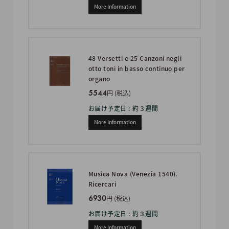
More Information
48 Versetti e 25 Canzoni negli
otto toni in basso continuo per
organo
5544
円 (税込)
お届け予定日 : 約３週間
More Information
Musica Nova (Venezia 1540).
Ricercari
6930
円 (税込)
お届け予定日 : 約３週間
More Information