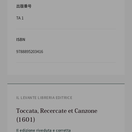
出版番号
TA 1
ISBN
9788895203416
IL LEVANTE LIBRERIA EDITRICE
Toccata, Recercate et Canzone
(1601)
Il edizione riveduta e corretta