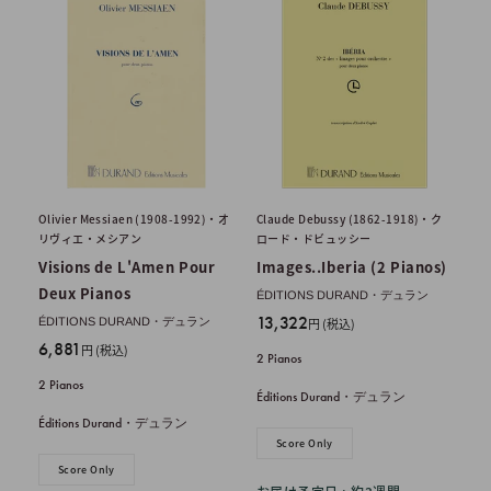
Olivier Messiaen (1908-1992)・オ
Claude Debussy (1862-1918)・ク
リヴィエ・メシアン
ロード・ドビュッシー
Visions de L'Amen Pour
Images..Iberia (2 Pianos)
Deux Pianos
ÉDITIONS DURAND・デュラン
販
13,322
ÉDITIONS DURAND・デュラン
円 (税込)
売
販
6,881
円 (税込)
2 Pianos
価
売
2 Pianos
格
価
Éditions Durand・デュラン
格
Éditions Durand・デュラン
Score Only
Score Only