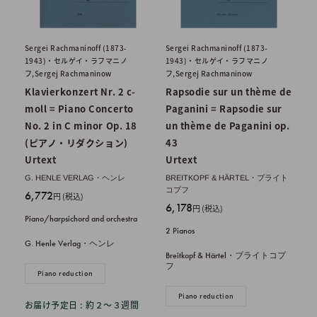
Sergei Rachmaninoff (1873-
Sergei Rachmaninoff (1873-
1943)・セルゲイ・ラフマニノ
1943)・セルゲイ・ラフマニノ
フ,Sergej Rachmaninow
フ,Sergej Rachmaninow
Klavierkonzert Nr. 2 c-
Rapsodie sur un thème de
moll = Piano Concerto
Paganini = Rapsodie sur
No. 2 in C minor Op. 18
un thème de Paganini op.
(ピアノ・リダクション)
43
Urtext
Urtext
G. HENLE VERLAG・ヘンレ
BREITKOPF & HÄRTEL・ブライト
コプフ
販
6,772
円 (税込)
販
6,178
売
円 (税込)
Piano/harpsichord and orchestra
売
価
2 Pianos
価
格
G. Henle Verlag・ヘンレ
格
Breitkopf & Härtel・ブライトコプ
フ
Piano reduction
Piano reduction
お届け予定日 : 約２〜３週間