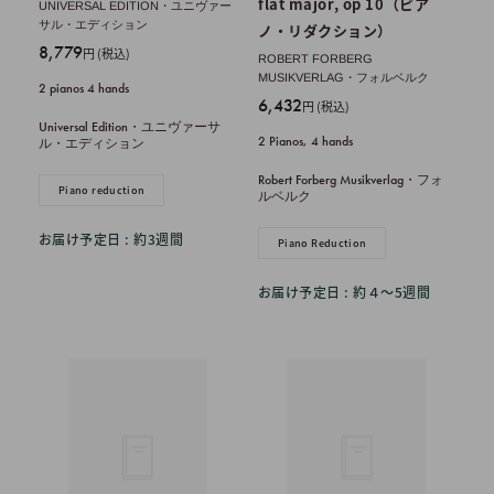
flat major, op 10（ピア
UNIVERSAL EDITION・ユニヴァー
サル・エディション
ノ・リダクション）
販
8,779
円 (税込)
ROBERT FORBERG
売
MUSIKVERLAG・フォルベルク
2 pianos 4 hands
価
販
6,432
円 (税込)
格
売
Universal Edition・ユニヴァーサ
2 Pianos, 4 hands
ル・エディション
価
格
Robert Forberg Musikverlag・フォ
Piano reduction
ルベルク
お届け予定日 : 約3週間
Piano Reduction
お届け予定日 : 約４〜5週間