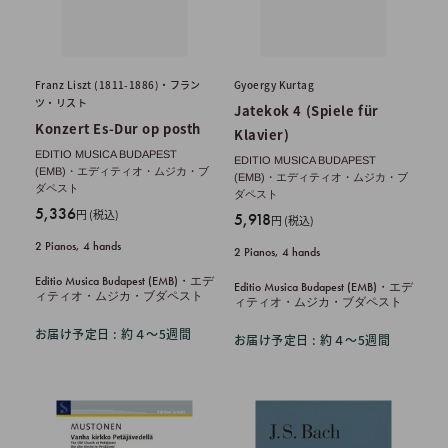
Franz Liszt (1811-1886)・フラン
Gyoergy Kurtag
ツ・リスト
Jatekok 4 (Spiele für
Konzert Es-Dur op posth
Klavier)
EDITIO MUSICA BUDAPEST
EDITIO MUSICA BUDAPEST
(EMB)・エディティオ・ムジカ・ブ
(EMB)・エディティオ・ムジカ・ブ
ダペスト
ダペスト
販
5,336
円 (税込)
販
5,918
円 (税込)
売
売
2 Pianos, 4 hands
価
2 Pianos, 4 hands
価
格
格
Editio Musica Budapest (EMB)・エデ
Editio Musica Budapest (EMB)・エデ
ィティオ・ムジカ・ブダペスト
ィティオ・ムジカ・ブダペスト
お届け予定日 : 約４〜5週間
お届け予定日 : 約４〜5週間