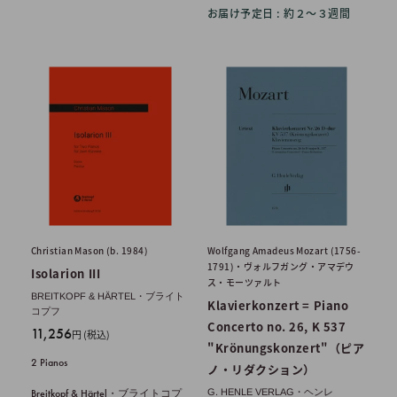
お届け予定日 : 約２〜３週間
Christian Mason (b. 1984)
Wolfgang Amadeus Mozart (1756-
1791)・ヴォルフガング・アマデウ
Isolarion III
ス・モーツァルト
BREITKOPF & HÄRTEL・ブライト
Klavierkonzert = Piano
コプフ
Concerto no. 26, K 537
販
11,256
円 (税込)
"Krönungskonzert"（ピア
売
2 Pianos
価
ノ・リダクション）
格
Breitkopf & Härtel・ブライトコプ
G. HENLE VERLAG・ヘンレ