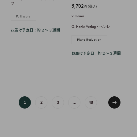
フ
販
5,702
円 (税込)
売
2 Pianos
Full score
価
格
G. Henle Verlag・ヘンレ
お届け予定日 : 約２〜３週間
Piano Reduction
お届け予定日 : 約２〜３週間
1
2
3
…
48