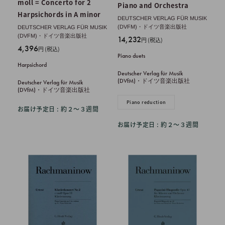
moll = Concerto for 2
Piano and Orchestra
Harpsichords in A minor
DEUTSCHER VERLAG FÜR MUSIK
(DVFM)・ドイツ音楽出版社
DEUTSCHER VERLAG FÜR MUSIK
(DVFM)・ドイツ音楽出版社
販
14,232
円 (税込)
販
4,396
売
円 (税込)
Piano duets
売
価
Harpsichord
価
格
Deutscher Verlag für Musik
格
(DVfM)・ドイツ音楽出版社
Deutscher Verlag für Musik
(DVfM)・ドイツ音楽出版社
Piano reduction
お届け予定日 : 約２〜３週間
お届け予定日 : 約２〜３週間