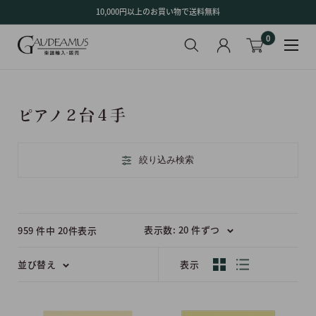
コ
10,000円以上のお買い物で送料無料
ン
0
テ
ン
ツ
に
ス
ピアノ２台４手
キ
ッ
プ
絞り込み検索
す
る
表示数: 20 件ずつ
959 件中 20件表示
並び替え
表示