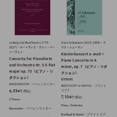
Ludwig van Beethoven (1770-
Clara Schumann (1819-1896)・ク
1827)・ルートヴィヒ・ヴァン・ベー
ララ・シューマン
トーヴェン
Klavierkonzert a-moll =
Concerto for Pianoforte
Piano Concerto in A
and Orchestra Nr. 5 E-flat
minor, op. 7（ピアノ・リダ
major op. 73（ピアノ・リ
クション）
ダクション）
Urtext
BÄRENREITER・ベーレンライター
BREITKOPF & HÄRTEL・ブライト
販
6,534
コプフ
円 (税込)
売
販
7,104
円 (税込)
2 Pianos
価
売
Piano, Orchestra
格
価
Bärenreiter・ベーレンライター
格
Breitkopf & Härtel・ブライトコプ