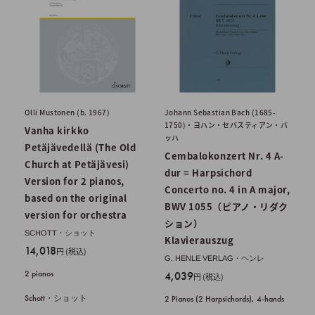
Olli Mustonen (b. 1967)
Johann Sebastian Bach (1685-
1750)・ヨハン・セバスティアン・バ
Vanha kirkko
ッハ
Petäjävedellä (The Old
Cembalokonzert Nr. 4 A-
Church at Petäjävesi)
dur = Harpsichord
Version for 2 pianos,
Concerto no. 4 in A major,
based on the original
BWV 1055（ピアノ・リダク
version for orchestra
ション）
SCHOTT・ショット
Klavierauszug
販
14,018
円 (税込)
G. HENLE VERLAG・ヘンレ
売
2 pianos
販
4,039
円 (税込)
価
売
格
Schott・ショット
2 Pianos (2 Harpsichords), 4-hands
価