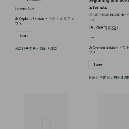
beginning and adv
売
lutenists
Baroque Lute
価
UT ORPHEUS EDIZIO
格
Ut Orpheus Edizioni・ウト・オルフェ
ウス
ウス
販
19,789
円 (税込)
売
Score
Lute
価
格
Ut Orpheus Edizion
お届け予定日 : 約4~5週間
ウス
Score
お届け予定日 : 約4~5週