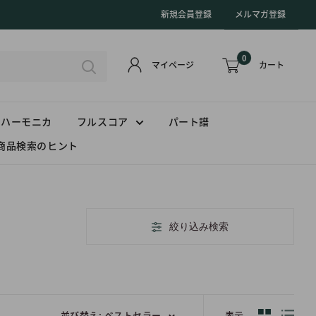
新規会員登録
メルマガ登録
0
カート
マイページ
ハーモニカ
フルスコア
パート譜
商品検索のヒント
絞り込み検索
並び替え: ベストセラー
表示