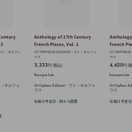
Century
Anthology of 17th Century
Anthology
 3
French Pieces, Vol. 1
French Pie
NI・ウト・オルフェ
UT ORPHEUS EDIZIONI・ウト・オルフェ
UT ORPHEU
ウス
ウス
販
販
3,333
4,620
円 (税込)
円 (
売
売
Baroque Lute
baroque Lute
価
価
格
格
i・ウト・オルフェ
Ut Orpheus Edizioni・ウト・オルフェ
Ut Orpheu
ウス
ウス
お届け予定日 : 約4~5週間
お届け予定日 
間