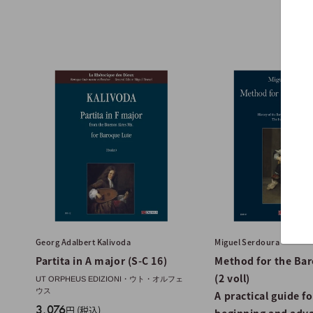
Georg Adalbert Kalivoda
Miguel Serdoura
Partita in A major (S-C 16)
Method for the Ba
(2 voll)
UT ORPHEUS EDIZIONI・ウト・オルフェ
ウス
A practical guide fo
販
3,076
円 (税込)