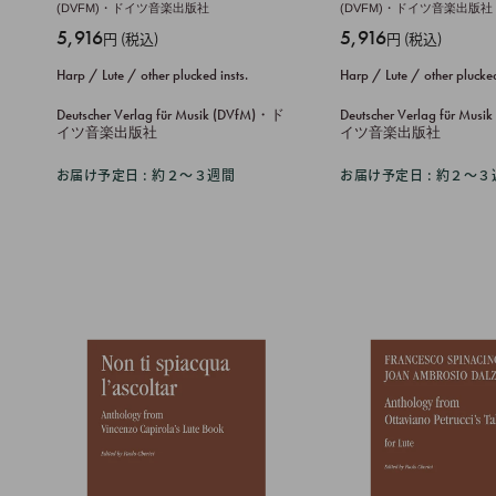
(DVFM)・ドイツ音楽出版社
(DVFM)・ドイツ音楽出版社
販
販
5,916
5,916
円 (税込)
円 (税込)
売
売
Harp / Lute / other plucked insts.
Harp / Lute / other plucked
価
価
格
格
Deutscher Verlag für Musik (DVfM)・ド
Deutscher Verlag für Mu
イツ音楽出版社
イツ音楽出版社
お届け予定日 : 約２〜３週間
お届け予定日 : 約２〜３