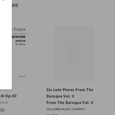
: 約4~5週間
(b. 1946)
Six Lute Pieces From The
rk Op.80
Baroque Vol. Ii
From The Baroque Vol. Ii
ノヴェロ
税込)
COLUMBIA MUSIC COMPANY