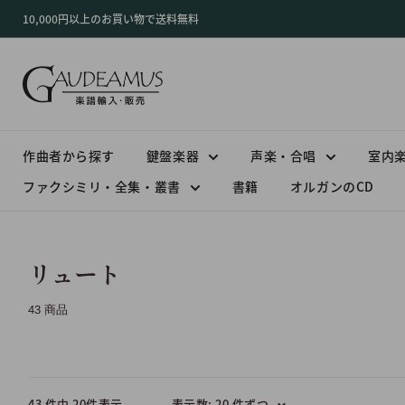
コ
10,000円以上のお買い物で送料無料
ン
テ
ン
ツ
に
ス
作曲者から探す
鍵盤楽器
声楽・合唱
室内
キ
ファクシミリ・全集・叢書
書籍
オルガンのCD
ッ
プ
す
る
リュート
43 商品
表示数: 20 件ずつ
43 件中 20件表示