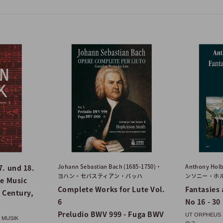
Johann Sebastian Bach (1685-1750)・
Anthony Hol
. und 18.
ヨハン・セバスティアン・バッハ
ンソニー・ホ
e Music
Complete Works for Lute Vol.
Fantasies 
 Century,
6
No 16 - 30
Preludio BWV 999 - Fuga BWV
UT ORPHEU
 MUSIK