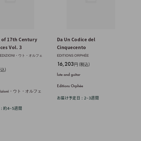
 of 17th Century
Da Un Codice del
ces Vol. 3
Cinquecento
S EDIZIONI・ウト・オルフェ
EDITIONS ORPHÉE
販
16,203
円 (税込)
税込)
売
lute and guitar
価
格
Editions Orphée
s Edizioni・ウト・オルフェ
お届け予定日 : 2~3週間
: 約4~5週間