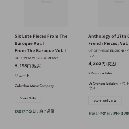
Six Lute Pieces From The
Anthology of 17th 
Baroque Vol. I
French Pieces, Vol.
From The Baroque Vol. I
UT ORPHEUS EDIZIO
ウス
COLUMBIA MUSIC COMPANY
販
4,363
円 (税込)
販
5,198
円 (税込)
売
売
2 Baroque Lutes
リュート
価
価
格
Ut Orpheus Edizion
格
Columbia Music Company
ウス
Score Only
score and parts
お届け予定日 : 約７週間
お届け予定日 : 約4~5週