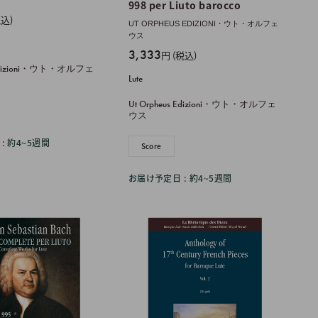
998 per Liuto barocco
税込)
UT ORPHEUS EDIZIONI・ウト・オルフェ
ウス
販
3,333
円 (税込)
売
s Edizioni・ウト・オルフェ
Lute
価
格
Ut Orpheus Edizioni・ウト・オルフェ
ウス
: 約4~5週間
Score
お届け予定日 : 約4~5週間