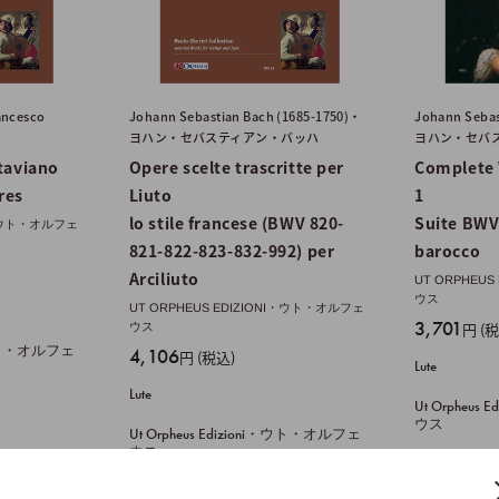
ancesco
Johann Sebastian Bach (1685-1750)・
Johann Sebas
ヨハン・セバスティアン・バッハ
ヨハン・セバ
taviano
Opere scelte trascritte per
Complete 
res
Liuto
1
lo stile francese (BWV 820-
Suite BWV
NI・ウト・オルフェ
821-822-823-832-992) per
barocco
Arciliuto
UT ORPHEU
ウス
UT ORPHEUS EDIZIONI・ウト・オルフェ
販
3,701
円 (
ウス
売
i・ウト・オルフェ
販
4,106
円 (税込)
Lute
価
売
Lute
格
価
Ut Orpheu
ウス
格
Ut Orpheus Edizioni・ウト・オルフェ
ウス
間
Score