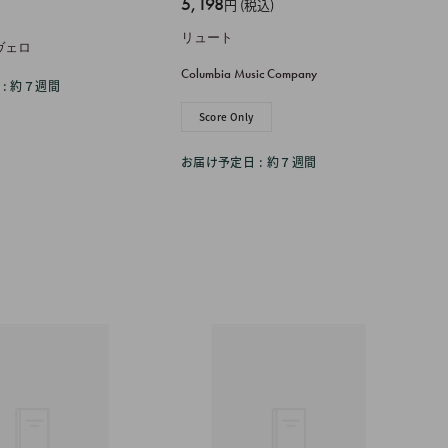
販
5,198
円 (税込)
e
売
リュート
価
ノヴェロ
格
Columbia Music Company
: 約７週間
Score Only
お届け予定日 : 約７週間