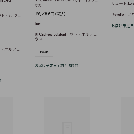
anced
UT ORPHEUS EDIZIONI・ウト・オルフェ
リュート,Lut
価
ウス
販
19,789
格
円 (税込)
Novello・
NI・ウト・オルフェ
売
Lute
お届け予定日 
価
格
Ut Orpheus Edizioni・ウト・オルフェ
ウス
i・ウト・オルフェ
Book
お届け予定日 : 約4~5週間
間