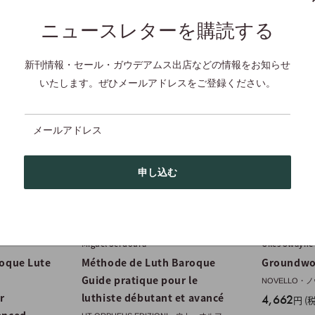
Score
お届け予定日 
ニュースレターを購読する
お届け予定日 : 約4~5週間
新刊情報・セール・ガウデアムス出店などの情報をお知らせ
いたします。ぜひメールアドレスをご登録ください。
メールアドレス
申し込む
Miguel Serdoura
Giles Swayne 
roque Lute
Méthode de Luth Baroque
Groundwo
Guide pratique pour le
NOVELLO・
r
luthiste débutant et avancé
販
4,662
円 (
売