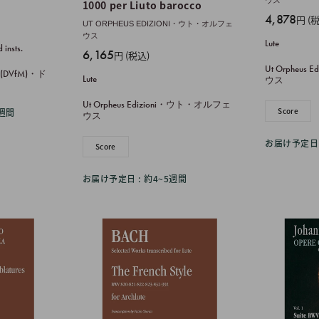
ウス
1000 per Liuto barocco
販
4,878
円 (
UT ORPHEUS EDIZIONI・ウト・オルフェ
売
ウス
Lute
 insts.
価
販
6,165
円 (税込)
格
売
Ut Orpheu
sik (DVfM)・ド
Lute
ウス
価
格
Ut Orpheus Edizioni・ウト・オルフェ
Score
週間
ウス
お届け予定日 
Score
お届け予定日 : 約4~5週間