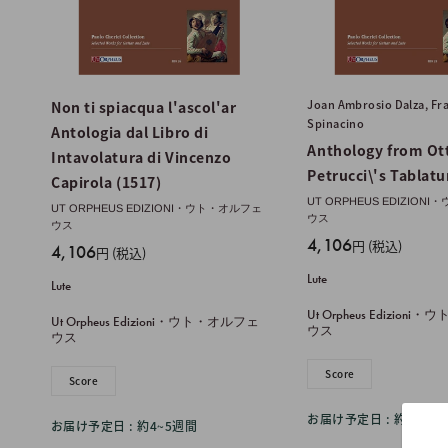
Joan Ambrosio Dalza, Fr
Non ti spiacqua l'ascol'ar
Spinacino
Antologia dal Libro di
Anthology from Ot
Intavolatura di Vincenzo
Petrucci\'s Tablatu
Capirola (1517)
UT ORPHEUS EDIZIO
UT ORPHEUS EDIZIONI・ウト・オルフェ
ウス
ウス
販
4,106
円 (税込)
販
4,106
円 (税込)
売
売
Lute
Lute
価
価
格
Ut Orpheus Edizion
格
Ut Orpheus Edizioni・ウト・オルフェ
ウス
ウス
Score
Score
お届け予定日 : 約4~5週
お届け予定日 : 約4~5週間