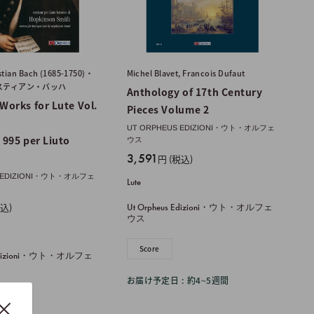
tian Bach (1685-1750)・
Michel Blavet, Francois Dufaut
スティアン・バッハ
Anthology of 17th Century
Works for Lute Vol.
Pieces Volume 2
UT ORPHEUS EDIZIONI・ウト・オルフェ
 995 per Liuto
ウス
販
3,591
円 (税込)
売
S EDIZIONI・ウト・オルフェ
Lute
価
格
税込)
Ut Orpheus Edizioni・ウト・オルフェ
ウス
Score
s Edizioni・ウト・オルフェ
お届け予定日 : 約4~5週間