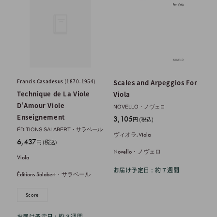
Francis Casadesus (1870-1954)
Scales and Arpeggios For
Technique de La Viole
Viola
D'Amour Viole
NOVELLO・ノヴェロ
Enseignement
販
3,105
円 (税込)
売
ÉDITIONS SALABERT・サラベール
ヴィオラ,Viola
価
販
6,437
円 (税込)
格
売
Novello・ノヴェロ
Viola
価
お届け予定日 : 約７週間
格
Éditions Salabert・サラベール
Score
お届け予定日 : 約３週間