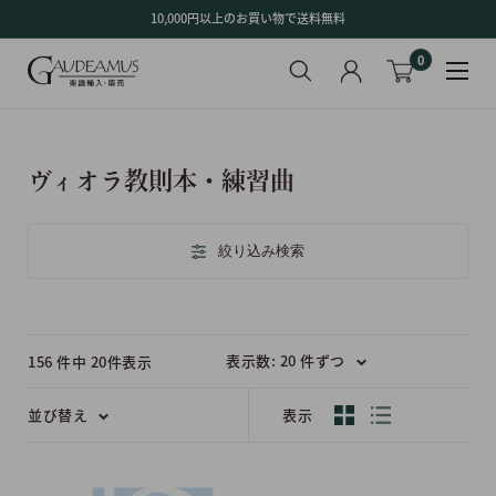
コ
10,000円以上のお買い物で送料無料
ン
0
テ
ン
ツ
に
ス
ヴィオラ教則本・練習曲
キ
ッ
プ
絞り込み検索
す
る
表示数: 20 件ずつ
156 件中 20件表示
並び替え
表示