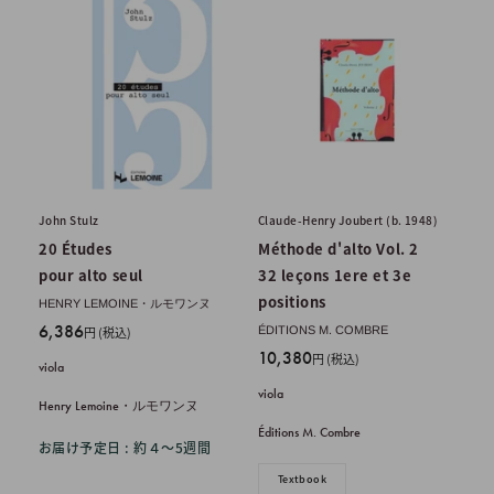
John Stulz
Claude-Henry Joubert (b. 1948)
20 Études
Méthode d'alto Vol. 2
pour alto seul
32 leçons 1ere et 3e
positions
HENRY LEMOINE・ルモワンヌ
販
6,386
円 (税込)
ÉDITIONS M. COMBRE
売
販
10,380
円 (税込)
viola
価
売
viola
格
価
Henry Lemoine・ルモワンヌ
格
Éditions M. Combre
お届け予定日 : 約４〜5週間
Textbook