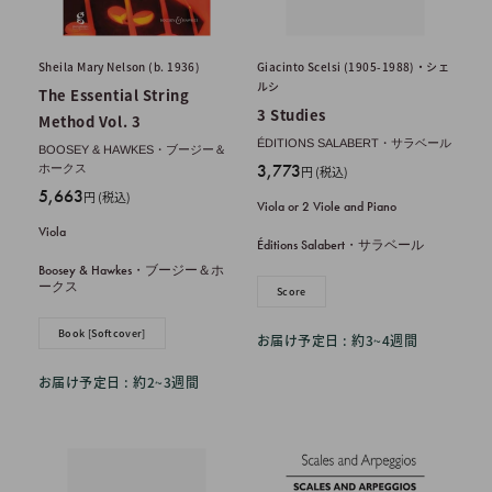
Sheila Mary Nelson (b. 1936)
Giacinto Scelsi (1905-1988)・シェ
ルシ
The Essential String
3 Studies
Method Vol. 3
ÉDITIONS SALABERT・サラベール
BOOSEY & HAWKES・ブージー＆
販
3,773
ホークス
円 (税込)
売
販
5,663
円 (税込)
Viola or 2 Viole and Piano
価
売
Viola
格
価
Éditions Salabert・サラベール
格
Boosey & Hawkes・ブージー＆ホ
ークス
Score
Book [Softcover]
お届け予定日 : 約3~4週間
お届け予定日 : 約2~3週間