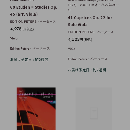
1827)・バルトロメオ・カンパニョー
60 Etüden = Studies Op.
リ
45 (arr. Viola)
41 Caprices Op. 22 for
EDITION PETERS・ペータース
Solo Viola
販
4,978
円 (税込)
EDITION PETERS・ペータース
売
Viola
販
4,503
円 (税込)
価
売
格
Edition Peters・ペータース
Viola
価
格
Edition Peters・ペータース
お届け予定日 : 約2週間
お届け予定日 : 約2週間