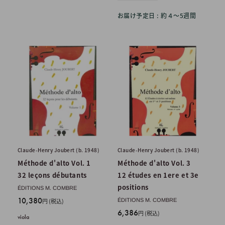
お届け予定日 : 約４〜5週間
Claude-Henry Joubert (b. 1948)
Claude-Henry Joubert (b. 1948)
Méthode d'alto Vol. 1
Méthode d'alto Vol. 3
32 leçons débutants
12 études en 1ere et 3e
positions
ÉDITIONS M. COMBRE
販
10,380
円 (税込)
ÉDITIONS M. COMBRE
売
販
6,386
円 (税込)
viola
価
売