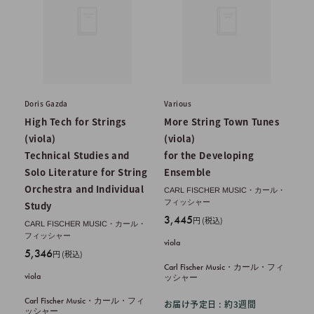
Doris Gazda
Various
High Tech for Strings
More String Town Tunes
(viola)
(viola)
Technical Studies and
for the Developing
Solo Literature for String
Ensemble
Orchestra and Individual
CARL FISCHER MUSIC・カール・
フィッシャー
Study
販
3,445
円 (税込)
CARL FISCHER MUSIC・カール・
売
フィッシャー
viola
価
販
5,346
円 (税込)
格
売
Carl Fischer Music・カール・フィ
viola
ッシャー
価
格
Carl Fischer Music・カール・フィ
お届け予定日 : 約3週間
ッシャー