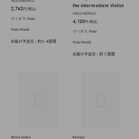
VIOLA WORLD
the Intermediate Violist
販
2,742
円 (税込)
売
VIOLA WORLD
ヴィオラ,Viola
販
価
4,120
円 (税込)
売
格
Viola World
ヴィオラ,Viola
価
格
お届け予定日 : 約3~4週間
Viola World
お届け予定日 : 約７週間
Helen Callus
Various