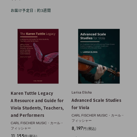
お届け予定日 : 約3週間
Larisa Elisha
Karen Tuttle Legacy
Advanced Scale Studies
A Resource and Guide for
for Viola
Viola Students, Teachers,
and Performers
CARL FISCHER MUSIC・カール・
フィッシャー
CARL FISCHER MUSIC・カール・
販
8,197
円 (税込)
フィッシャー
売
販
11,155
円 (税込)