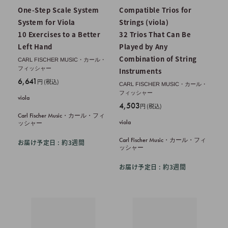
One-Step Scale System
Compatible Trios for
System for Viola
Strings (viola)
10 Exercises to a Better
32 Trios That Can Be
Left Hand
Played by Any
Combination of String
CARL FISCHER MUSIC・カール・
フィッシャー
Instruments
販
6,641
円 (税込)
CARL FISCHER MUSIC・カール・
売
フィッシャー
viola
価
販
4,503
円 (税込)
格
売
Carl Fischer Music・カール・フィ
viola
ッシャー
価
格
Carl Fischer Music・カール・フィ
お届け予定日 : 約3週間
ッシャー
お届け予定日 : 約3週間