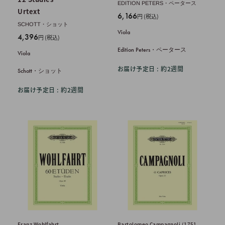
EDITION PETERS・ペータース
Urtext
販
6,166
円 (税込)
売
SCHOTT・ショット
Viola
販
価
4,396
円 (税込)
売
格
Edition Peters・ペータース
Viola
価
格
お届け予定日 : 約2週間
Schott・ショット
お届け予定日 : 約2週間
Franz Wohlfahrt
Bartolomeo Campagnoli (1751-