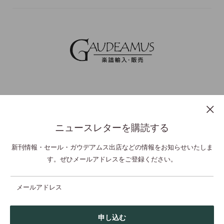
ニュースレターを購読する
プライバシーポリシー
特定商取引法表示
利用規約
お問い合わせ
新刊情報・セール・ガウデアムス出店などの情報をお知らせいたしま
す。ぜひメールアドレスをご登録ください。
© GAUDEAMUS Co Ltd,. All Rights Reserved.
メールアドレス
申し込む