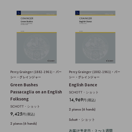
Percy Grainger (1882-1961)・パー
Percy Grainger (1882-1961)・パー
シー・グレインジャー
シー・グレインジャー
Green Bushes
English Dance
Passacaglia on an English
SCHOTT・ショット
Folksong
販
14,969
円 (税込)
売
SCHOTT・ショット
2 pianos (6 hands)
価
販
9,425
円 (税込)
格
売
Schott・ショット
2 pianos (6 hands)
価
お届け予定日 : ２〜３週間