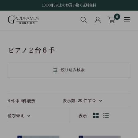
コ
10,000円以上のお買い物で送料無料
ン
0
テ
ン
ツ
に
ス
ピアノ２台６手
キ
ッ
プ
絞り込み検索
す
る
表示数: 20 件ずつ
4 件中 4件表示
並び替え
表示