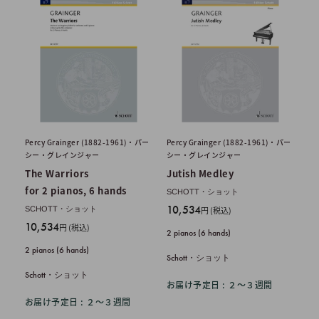
Percy Grainger (1882-1961)・パー
Percy Grainger (1882-1961)・パー
シー・グレインジャー
シー・グレインジャー
The Warriors
Jutish Medley
for 2 pianos, 6 hands
SCHOTT・ショット
販
10,534
SCHOTT・ショット
円 (税込)
売
販
10,534
円 (税込)
2 pianos (6 hands)
価
売
2 pianos (6 hands)
格
価
Schott・ショット
格
Schott・ショット
お届け予定日 : ２〜３週間
お届け予定日 : ２〜３週間