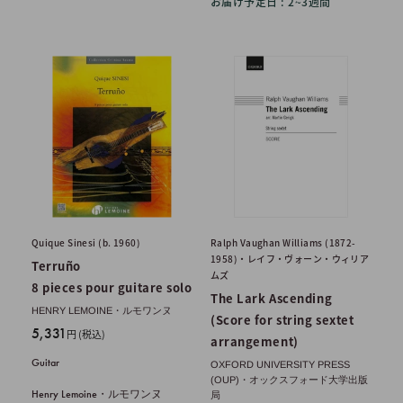
お届け予定日 : 2~3週間
Quique Sinesi (b. 1960)
Ralph Vaughan Williams (1872-
1958)・レイフ・ヴォーン・ウィリア
Terruño
ムズ
8 pieces pour guitare solo
The Lark Ascending
HENRY LEMOINE・ルモワンヌ
(Score for string sextet
販
5,331
円 (税込)
arrangement)
売
Guitar
OXFORD UNIVERSITY PRESS
価
(OUP)・オックスフォード大学出版
格
Henry Lemoine・ルモワンヌ
局