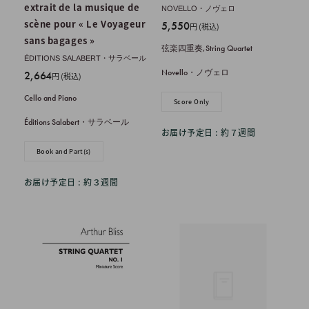
extrait de la musique de
NOVELLO・ノヴェロ
scène pour « Le Voyageur
販
5,550
円 (税込)
売
sans bagages »
弦楽四重奏,String Quartet
価
ÉDITIONS SALABERT・サラベール
格
Novello・ノヴェロ
販
2,664
円 (税込)
売
Cello and Piano
価
Score Only
格
Éditions Salabert・サラベール
お届け予定日 : 約７週間
Book and Part(s)
お届け予定日 : 約３週間