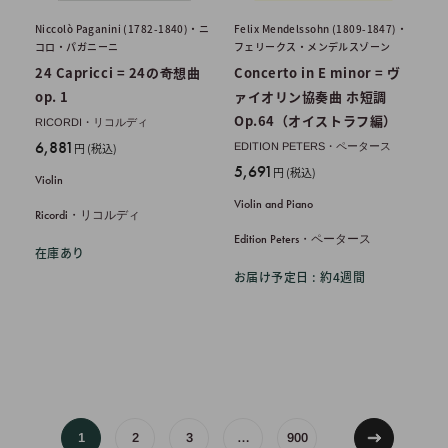
Niccolò Paganini (1782-1840)・ニ
Felix Mendelssohn (1809-1847)・
コロ・パガニーニ
フェリークス・メンデルスゾーン
24 Capricci = 24の奇想曲
Concerto in E minor = ヴ
op. 1
ァイオリン協奏曲 ホ短調
Op.64（オイストラフ編）
RICORDI・リコルディ
販
6,881
円 (税込)
EDITION PETERS・ペータース
売
販
5,691
円 (税込)
Violin
価
売
Violin and Piano
格
価
Ricordi・リコルディ
格
Edition Peters・ペータース
在庫あり
お届け予定日 : 約4週間
1
2
3
…
900