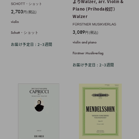
よりWalzer, arr. Violin &
SCHOTT・ショット
Piano (Prihoda校訂）
販
2,703
円 (税込)
Walzer
売
violin
価
FÜRSTNER MUSIKVERLAG
格
販
3,089
円 (税込)
Schott・ショット
売
violin and piano
お届け予定日 : 2~3週間
価
格
Fürstner Musikverlag
お届け予定日 : 2~3週間