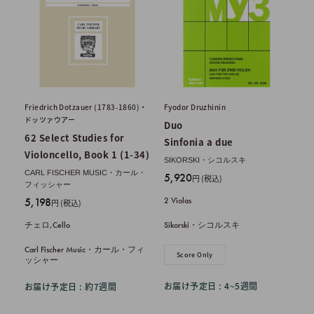
Friedrich Dotzauer (1783-1860)・
Fyodor Druzhinin
ドッツァウアー
Duo
62 Select Studies for
Sinfonia a due
Violoncello, Book 1 (1-34)
SIKORSKI・シコルスキ
CARL FISCHER MUSIC・カール・
販
5,920
円 (税込)
フィッシャー
売
販
5,198
2 Violas
円 (税込)
価
売
格
チェロ,Cello
Sikorski・シコルスキ
価
格
Carl Fischer Music・カール・フィ
Score Only
ッシャー
お届け予定日 : 4~5週間
お届け予定日 : 約7週間