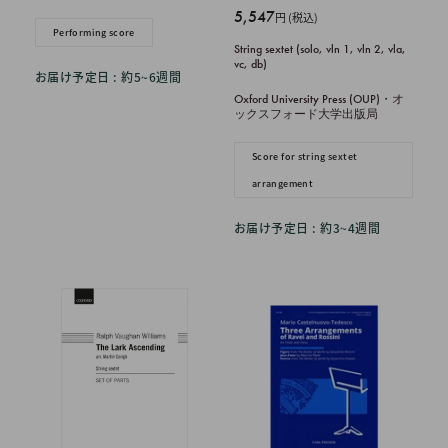
販
5,547
円 (税込)
Performing score
売
String sextet (solo, vln 1, vln 2, vla,
価
vc, db)
お届け予定日 : 約5~6週間
格
Oxford University Press (OUP)・オ
ックスフォード大学出版局
Score for string sextet
arrangement
お届け予定日 : 約3~4週間