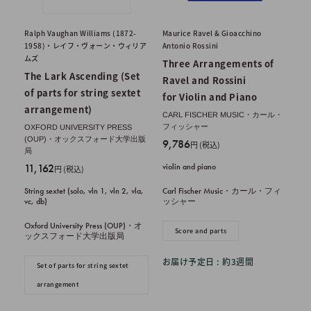
Ralph Vaughan Williams (1872-
Maurice Ravel & Gioacchino
1958)・レイフ・ヴォーン・ウィリア
Antonio Rossini
ムズ
Three Arrangements of
The Lark Ascending (Set
Ravel and Rossini
of parts for string sextet
for Violin and Piano
arrangement)
CARL FISCHER MUSIC・カール・
フィッシャー
OXFORD UNIVERSITY PRESS
(OUP)・オックスフォード大学出版
販
9,786
円 (税込)
局
売
販
11,162
violin and piano
円 (税込)
価
売
格
String sextet (solo, vln 1, vln 2, vla,
Carl Fischer Music・カール・フィ
価
vc, db)
ッシャー
格
Oxford University Press (OUP)・オ
Score and parts
ックスフォード大学出版局
お届け予定日 : 約3週間
Set of parts for string sextet
arrangement