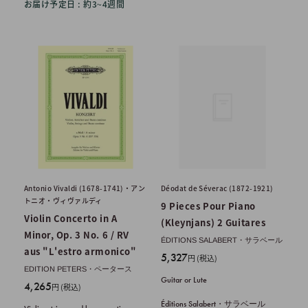
お届け予定日 : 約3~4週間
Antonio Vivaldi (1678-1741)・アン
Déodat de Séverac (1872-1921)
トニオ・ヴィヴァルディ
9 Pieces Pour Piano
Violin Concerto in A
(Kleynjans) 2 Guitares
Minor, Op. 3 No. 6 / RV
ÉDITIONS SALABERT・サラベール
aus "L'estro armonico"
販
5,327
円 (税込)
売
EDITION PETERS・ペータース
Guitar or Lute
販
価
4,265
円 (税込)
売
格
Éditions Salabert・サラベール