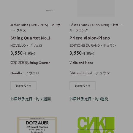
Arthur Bliss (1891-1975)・アーサ
César Franck (1822-1890)・セザー
ー・ブリス
ル・フランク
String Quartet No.1
Priere Violon-Piano
NOVELLO・ノヴェロ
ÉDITIONS DURAND・デュラン
販
販
3,550
3,550
円 (税込)
円 (税込)
売
売
弦楽四重奏,String Quartet
Violin and Piano
価
価
格
格
Novello・ノヴェロ
Éditions Durand・デュラン
Score Only
Score Only
お届け予定日 : 約７週間
お届け予定日 : 約3週間