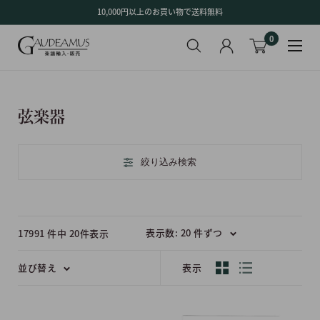
コ
10,000円以上のお買い物で送料無料
ン
0
テ
ン
ツ
に
ス
弦楽器
キ
ッ
プ
絞り込み検索
す
る
表示数: 20 件ずつ
17991 件中 20件表示
並び替え
表示