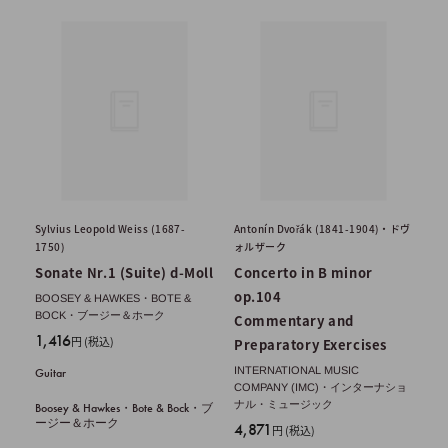
Sylvius Leopold Weiss (1687-
Antonín Dvořák (1841-1904)・ドヴ
1750)
ォルザーク
Sonate Nr.1 (Suite) d-Moll
Concerto in B minor
op.104
BOOSEY & HAWKES・BOTE &
BOCK・ブージー＆ホーク
Commentary and
販
1,416
円 (税込)
Preparatory Exercises
売
INTERNATIONAL MUSIC
Guitar
価
COMPANY (IMC)・インターナショ
格
ナル・ミュージック
Boosey & Hawkes・Bote & Bock・ブ
ージー＆ホーク
販
4,871
円 (税込)