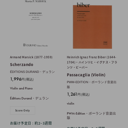
Armand Marsick (1877-1959)
Heinrich Ignaz Franz Biber (1644-
1704)・ハインリヒ・イグナス・フラ
Scherzando
ンツ・ビーバー
ÉDITIONS DURAND・デュラン
Passacaglia (Violin)
販
1,996
円 (税込)
PWM-EDITION・ポーランド音楽出
売
版
Violin and Piano
価
販
1,261
円 (税込)
格
Éditions Durand・デュラン
売
violin
価
Score Only
格
PWM-Edition・ポーランド音楽出
版
お届け予定日 : 約2~3週間