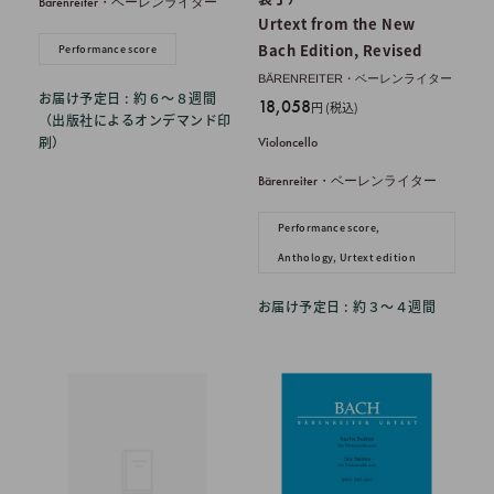
Bärenreiter・ベーレンライター
Urtext from the New
Bach Edition, Revised
Performance score
BÄRENREITER・ベーレンライター
お届け予定日 : 約６〜８週間
販
18,058
円 (税込)
（出版社によるオンデマンド印
売
刷）
Violoncello
価
格
Bärenreiter・ベーレンライター
Performance score,
Anthology, Urtext edition
お届け予定日 : 約３〜４週間