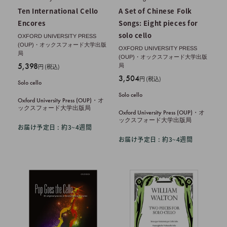
Ten International Cello
A Set of Chinese Folk
Encores
Songs: Eight pieces for
solo cello
OXFORD UNIVERSITY PRESS
(OUP)・オックスフォード大学出版
OXFORD UNIVERSITY PRESS
局
(OUP)・オックスフォード大学出版
販
5,398
円 (税込)
局
売
販
3,504
円 (税込)
Solo cello
価
売
Solo cello
格
価
Oxford University Press (OUP)・オ
ックスフォード大学出版局
格
Oxford University Press (OUP)・オ
ックスフォード大学出版局
お届け予定日 : 約3~4週間
お届け予定日 : 約3~4週間