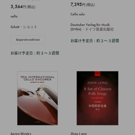
販
7,395
円 (税込)
販
3,564
円 (税込)
売
売
Cello solo
価
cello
価
格
格
Deutscher Verlag für Musik
Schott・ショット
(DVfM)・ドイツ音楽出版社
Separate edition
お届け予定日 : 約２〜３週間
お届け予定日 : 約２〜３週間
Aaron Minsky
Zhou Long