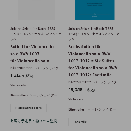
Johann Sebastian Bach (1685-
Johann Sebastian Bach (1685-
1750)・ヨハン・セバスティアン・バ
1750)・ヨハン・セバスティアン・バ
ッハ
ッハ
Suite I for Violoncello
Sechs Suiten für
solo BWV 1007
Violoncello solo BWV
für Violoncello solo
1007-1012 = Six Suites
for Violoncello solo BWV
BÄRENREITER・ベーレンライター
1007-1012: Facsimile
販
1,414
円 (税込)
売
BÄRENREITER・ベーレンライター
Violoncello
価
販
18,058
円 (税込)
格
売
Bärenreiter・ベーレンライター
Violoncello
価
格
Performance score
Bärenreiter・ベーレンライター
お届け予定日 : 約３〜４週間
Facsimile