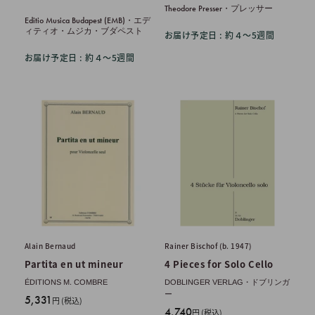
価
格
Theodore Presser・プレッサー
格
Editio Musica Budapest (EMB)・エデ
ィティオ・ムジカ・ブダペスト
お届け予定日 : 約４〜5週間
お届け予定日 : 約４〜5週間
Alain Bernaud
Rainer Bischof (b. 1947)
Partita en ut mineur
4 Pieces for Solo Cello
ÉDITIONS M. COMBRE
DOBLINGER VERLAG・ドブリンガ
ー
販
5,331
円 (税込)
販
4,740
売
円 (税込)