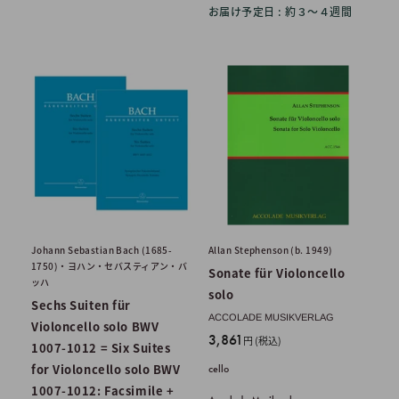
お届け予定日 : 約３〜４週間
Johann Sebastian Bach (1685-
Allan Stephenson (b. 1949)
1750)・ヨハン・セバスティアン・バ
Sonate für Violoncello
ッハ
solo
Sechs Suiten für
ACCOLADE MUSIKVERLAG
Violoncello solo BWV
販
3,861
円 (税込)
1007-1012 = Six Suites
売
for Violoncello solo BWV
cello
価
1007-1012: Facsimile +
格