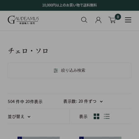
コ
10,000円以上のお買い物で送料無料
ン
0
テ
ン
ツ
に
ス
チェロ・ソロ
キ
ッ
プ
絞り込み検索
す
る
表示数: 20 件ずつ
504 件中 20件表示
並び替え
表示