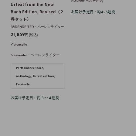
Accolade Musikverlag
Urtext from the New
Bach Edition, Revised（２
お届け予定日 : 約4~5週間
巻セット）
BÄRENREITER・ベーレンライター
販
21,859
円 (税込)
売
Violoncello
価
格
Bärenreiter・ベーレンライター
Performance score,
Anthology, Urtext edition,
Facsimile
お届け予定日 : 約３〜４週間