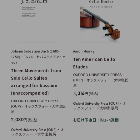
Johann Sebastian Bach (1685-
Aaron Minsky
1750)・ヨハン・セバスティアン・バ
Ten American Cello
ッハ
Etudes
Three Movements from
OXFORD UNIVERSITY PRESS
Solo Cello Suites
(OUP)・オックスフォード大学出版
arranged for bassoon
局
販
[unaccompanied]
4,316
円 (税込)
売
OXFORD UNIVERSITY PRESS
Oxford University Press (OUP)・オ
価
(OUP)・オックスフォード大学出版
ックスフォード大学出版局
格
局
販
2,030
円 (税込)
お届け予定日 : 約3~4週間
売
Oxford University Press (OUP)・オ
価
ックスフォード大学出版局
格