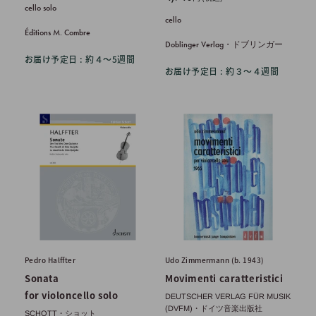
cello solo
売
価
cello
価
格
Éditions M. Combre
格
Doblinger Verlag・ドブリンガー
お届け予定日 : 約４〜5週間
お届け予定日 : 約３〜４週間
Pedro Halffter
Udo Zimmermann (b. 1943)
Sonata
Movimenti caratteristici
for violoncello solo
DEUTSCHER VERLAG FÜR MUSIK
(DVFM)・ドイツ音楽出版社
SCHOTT・ショット