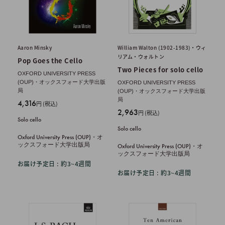
Aaron Minsky
William Walton (1902-1983)・ウィ
リアム・ウォルトン
Pop Goes the Cello
Two Pieces for solo cello
OXFORD UNIVERSITY PRESS
(OUP)・オックスフォード大学出版
OXFORD UNIVERSITY PRESS
局
(OUP)・オックスフォード大学出版
局
販
4,316
円 (税込)
販
2,963
売
円 (税込)
Solo cello
売
価
Solo cello
価
格
Oxford University Press (OUP)・オ
格
ックスフォード大学出版局
Oxford University Press (OUP)・オ
ックスフォード大学出版局
お届け予定日 : 約3~4週間
お届け予定日 : 約3~4週間