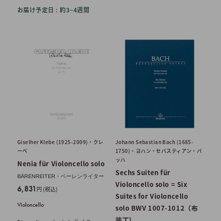
お届け予定日 : 約3~4週間
Giselher Klebe (1925-2009)・クレ
Johann Sebastian Bach (1685-
ーベ
1750)・ヨハン・セバスティアン・バ
ッハ
Nenia für Violoncello solo
Sechs Suiten für
BÄRENREITER・ベーレンライター
Violoncello solo = Six
販
6,831
円 (税込)
Suites for Violoncello
売
Violoncello
solo BWV 1007-1012（布
価
格
装丁）