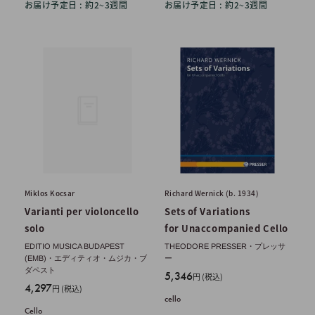
お届け予定日 : 約2~3週間
お届け予定日 : 約2~3週間
Miklos Kocsar
Richard Wernick (b. 1934)
Varianti per violoncello
Sets of Variations
solo
for Unaccompanied Cello
EDITIO MUSICA BUDAPEST
THEODORE PRESSER・プレッサ
(EMB)・エディティオ・ムジカ・ブ
ー
ダペスト
販
5,346
円 (税込)
販
4,297
円 (税込)
売
cello
売
価
Cello