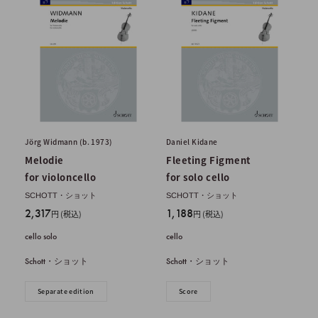
Jörg Widmann (b. 1973)
Daniel Kidane
Melodie
Fleeting Figment
for violoncello
for solo cello
SCHOTT・ショット
SCHOTT・ショット
販
販
2,317
1,188
円 (税込)
円 (税込)
売
売
cello solo
cello
価
価
格
格
Schott・ショット
Schott・ショット
Separate edition
Score