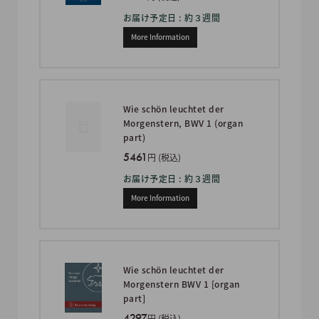
お届け予定日 : 約３週間
More Information
Wie schön leuchtet der
Morgenstern, BWV 1 (organ
part)
5461
円 (税込)
お届け予定日 : 約３週間
More Information
Wie schön leuchtet der
Morgenstern BWV 1 [organ
part]
4297
円 (税込)