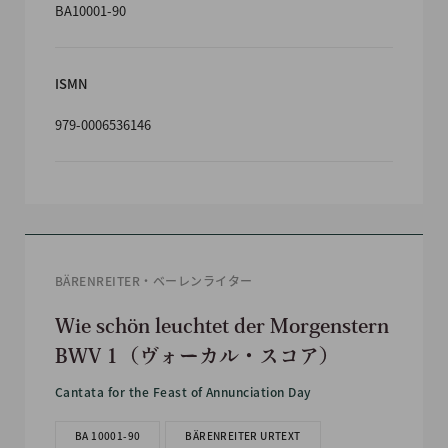
BA10001-90
ISMN
979-0006536146
BÄRENREITER・ベーレンライター
Wie schön leuchtet der Morgenstern
BWV 1（ヴォーカル・スコア）
Cantata for the Feast of Annunciation Day
BA 10001-90
BÄRENREITER URTEXT