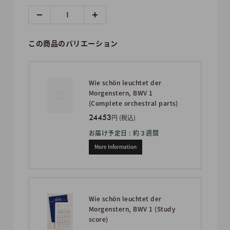
格
この商品のバリエーション
Wie schön leuchtet der
Morgenstern, BWV 1
(Complete orchestral parts)
24453
円 (税込)
お届け予定日 : 約３週間
More Information
Wie schön leuchtet der
Morgenstern, BWV 1 (Study
score)