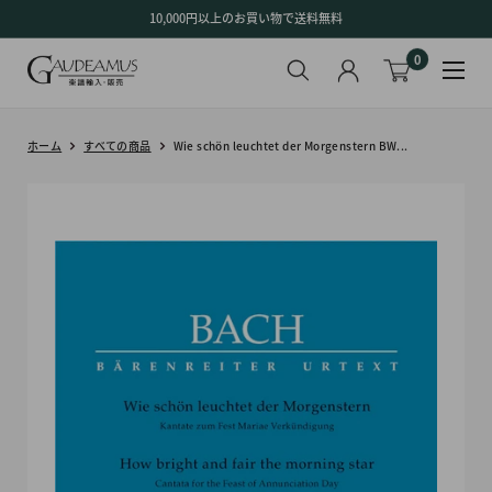
コ
10,000円以上のお買い物で送料無料
ン
0
テ
ン
ツ
に
ホーム
すべての商品
Wie schön leuchtet der Morgenstern BW...
ス
キ
ッ
プ
す
る