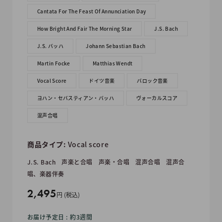
Cantata For The Feast Of Annunciation Day
How Bright And Fair The Morning Star
J.S. Bach
J.S. バッハ
Johann Sebastian Bach
Martin Focke
Matthias Wendt
Vocal Score
ドイツ音楽
バロック音楽
ヨハン・セバスティアン・バッハ
ヴォーカルスコア
混声合唱
商品タイプ:
Vocal score
J.S. Bach
声楽と合唱
声楽・合唱
混声合唱
混声合
唱、楽器伴奏
販
2,495
円 (税込)
売
お届け予定日 : 約3週間
価