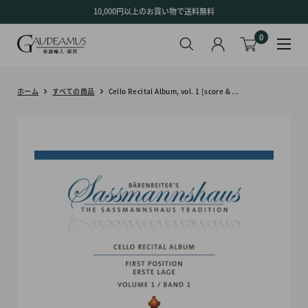
コ
10,000円以上のお買い物で送料無料
ン
0
テ
ン
ツ
に
ホーム
すべての商品
Cello Recital Album, vol. 1 [score & ...
ス
キ
ッ
プ
す
る