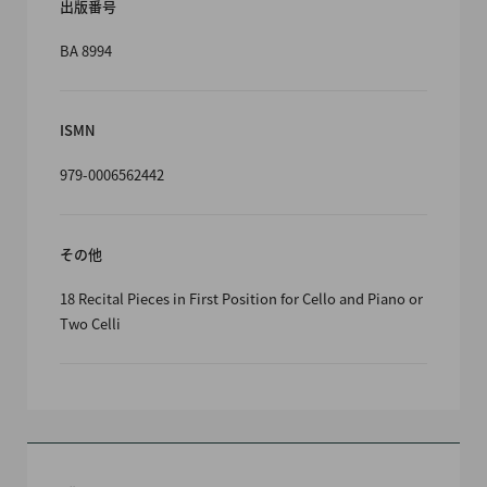
出版番号
BA 8994
ISMN
979-0006562442
その他
18 Recital Pieces in First Position for Cello and Piano or
Two Celli