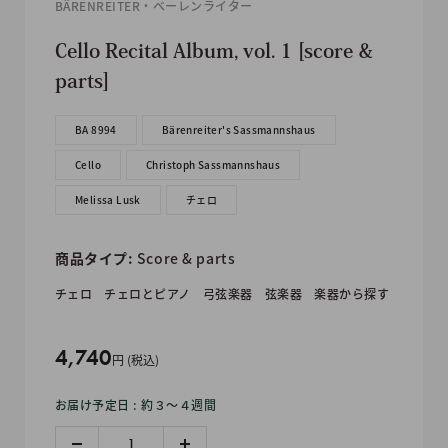
BÄRENREITER・ベーレンライター
Cello Recital Album, vol. 1 [score &
parts]
BA 8994
Bärenreiter's Sassmannshaus
Cello
Christoph Sassmannshaus
Melissa Lusk
チェロ
商品タイプ:
Score & parts
チェロ
チェロとピアノ
弓弦楽器
弦楽器
楽器から探す
販
4,740
円 (税込)
売
お届け予定日 : 約３〜４週間
価
格