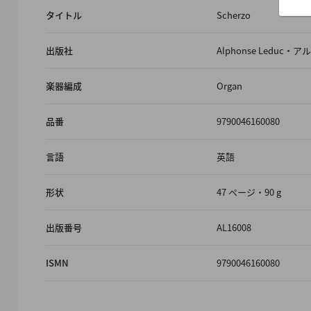
タイトル
Scherzo
出版社
Alphonse Ledu
楽器編成
Organ
品番
9790046160080
言語
英語
形状
47 ページ・90 g
出版番号
AL16008
ISMN
9790046160080