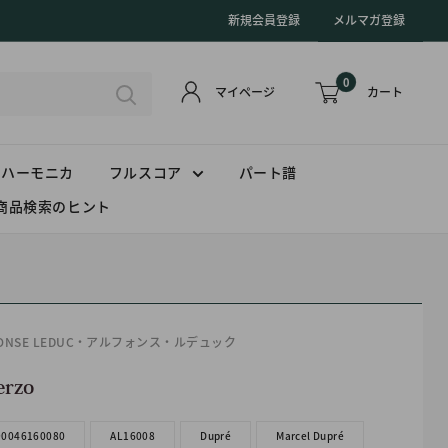
新規会員登録
メルマガ登録
0
カート
マイページ
ハーモニカ
フルスコア
パート譜
商品検索のヒント
HONSE LEDUC・アルフォンス・ルデュック
erzo
90046160080
AL16008
Dupré
Marcel Dupré