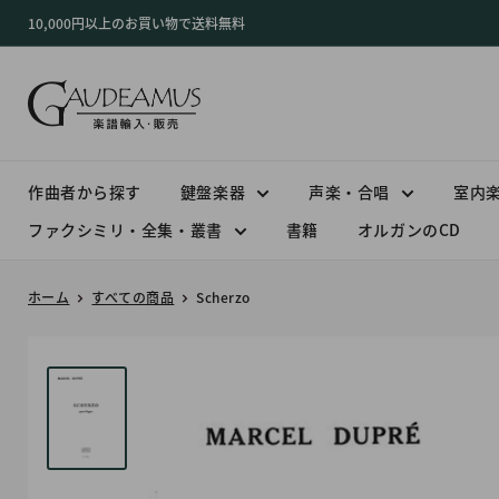
コ
10,000円以上のお買い物で送料無料
ン
テ
ン
ツ
に
ス
作曲者から探す
鍵盤楽器
声楽・合唱
室内
キ
ファクシミリ・全集・叢書
書籍
オルガンのCD
ッ
プ
ホーム
すべての商品
Scherzo
す
る