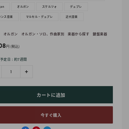
gan
オルガン
スケルツォ
デュプレ
ランス音楽
マルセル・デュプレ
近代音楽
オルガン
オルガン・ソロ、作曲家別
楽器から探す
鍵盤楽器
08
円 (税込)
予定日 : 約7週間
カートに追加
今すぐ購入