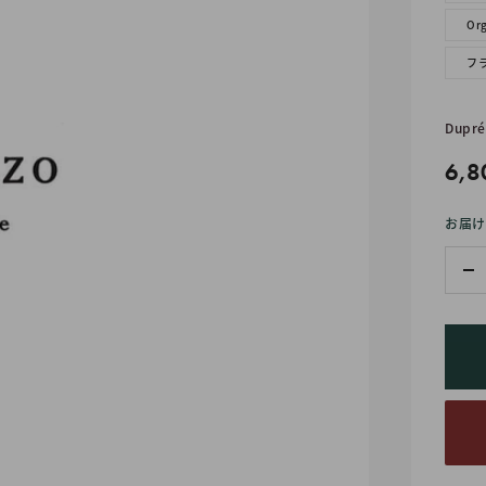
Or
フ
Dupré
販
6,8
売
お届け
価
格