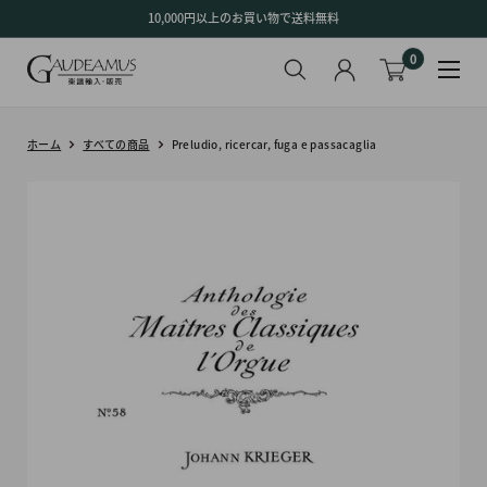
コ
10,000円以上のお買い物で送料無料
ン
0
テ
ン
ツ
に
ホーム
すべての商品
Preludio, ricercar, fuga e passacaglia
ス
キ
ッ
プ
す
る