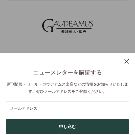
ニュースレターを購読する
プライバシーポリシー
特定商取引法表示
利用規約
お問い合わせ
新刊情報・セール・ガウデアムス出店などの情報をお知らせいたしま
す。ぜひメールアドレスをご登録ください。
© GAUDEAMUS Co Ltd,. All Rights Reserved.
メールアドレス
申し込む