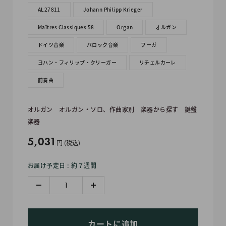
AL27811
Johann Philipp Krieger
Maîtres Classiques 58
Organ
オルガン
ドイツ音楽
バロック音楽
フーガ
ヨハン・フィリップ・クリーガー
リチェルカーレ
前奏曲
オルガン
オルガン・ソロ、作曲家別
楽器から探す
鍵盤
楽器
販
5,031
円 (税込)
売
お届け予定日 : 約７週間
価
格
カートに追加