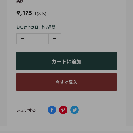
楽器
販
9,175
円 (税込)
売
お届け予定日 : 約7週間
価
格
カートに追加
今すぐ購入
シェアする