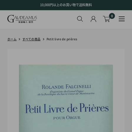
コ
10,000円以上のお買い物で送料無料
ン
0
テ
ン
ツ
に
ホーム
すべての商品
Petit livre de prières
ス
キ
ッ
プ
す
る