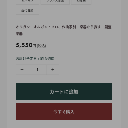
オルガン
フランス音楽
幻想曲
近代音楽
オルガン
オルガン・ソロ、作曲家別
楽器から探す
鍵盤
楽器
販
5,550
円 (税込)
売
お届け予定日 : 約３週間
価
格
カートに追加
今すぐ購入