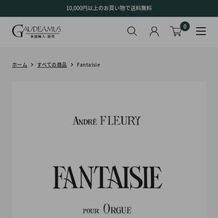
コ
10,000円以上のお買い物で送料無料
ン
0
テ
ン
ツ
に
ホーム
すべての商品
Fantaisie
ス
キ
ッ
プ
す
る