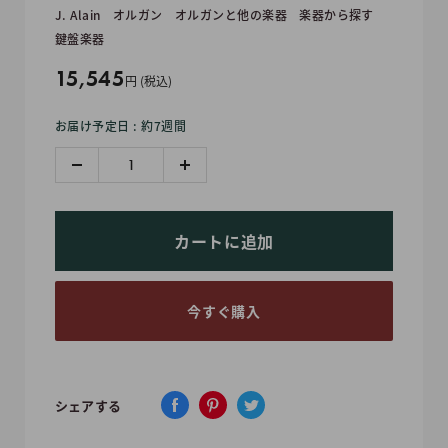
J. Alain
オルガン
オルガンと他の楽器
楽器から探す
鍵盤楽器
販
15,545
円 (税込)
売
お届け予定日 : 約7週間
価
格
カートに追加
今すぐ購入
シェアする