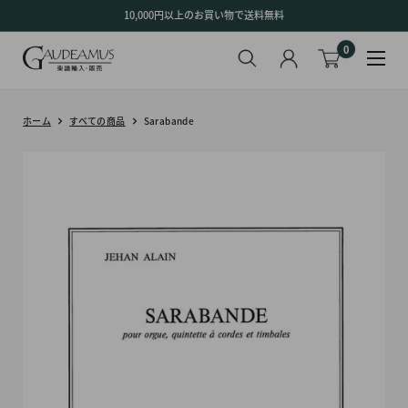
コ
10,000円以上のお買い物で送料無料
ン
0
テ
ン
ツ
に
ホーム
すべての商品
Sarabande
ス
キ
ッ
プ
す
る