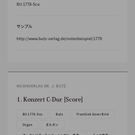
BU 1778-Sco
サンプル
http://www.butz-verlag.de/notenbeispiel/1778
MUSIKVERLAG DR. J. BUTZ
1. Konzert C-Dur [Score]
BU 1778-Sco
Butz
František Xaver Brixi
Organ
オルガン