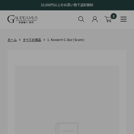
コ
10,000円以上のお買い物で送料無料
ン
0
テ
ン
ツ
に
ホーム
すべての商品
1. Konzert C-Dur [Score]
ス
キ
ッ
プ
す
る