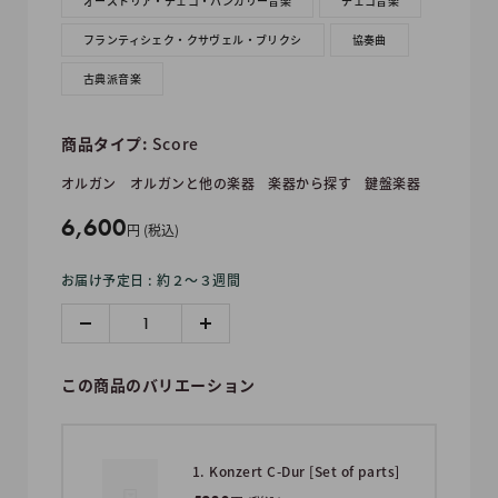
オーストリア・チェコ・ハンガリー音楽
チェコ音楽
フランティシェク・クサヴェル・ブリクシ
協奏曲
古典派音楽
商品タイプ:
Score
オルガン
オルガンと他の楽器
楽器から探す
鍵盤楽器
販
6,600
円 (税込)
売
お届け予定日 : 約２〜３週間
価
格
この商品のバリエーション
1. Konzert C-Dur [Set of parts]