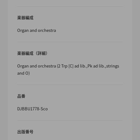
楽器編成
Organ and orchestra
楽器編成（詳細）
Organ and orchestra (2 Trp [C] ad lib.,Pk ad lib.,strings
and O)
品番
DJBBU1778-Sco
出版番号