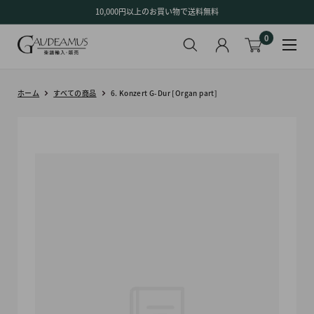
コ
10,000円以上のお買い物で送料無料
ン
0
テ
ン
ツ
に
ホーム
すべての商品
6. Konzert G-Dur [Organ part]
ス
キ
ッ
プ
す
る