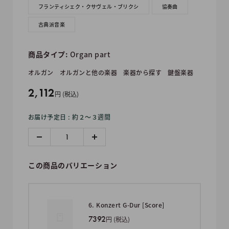
フランティシェク・クサヴェル・ブリクシ
協奏曲
古典派音楽
商品タイプ:
Organ part
オルガン
オルガンと他の楽器
楽器から探す
鍵盤楽器
販
2,112
円 (税込)
売
お届け予定日 : 約２〜３週間
価
格
この商品のバリエーション
6. Konzert G-Dur [Score]
7392
円 (税込)