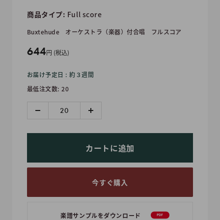
商品タイプ:
Full score
Buxtehude
オーケストラ（楽器）付合唱
フルスコア
販
644
円 (税込)
売
お届け予定日 : 約３週間
価
最低注文数: 20
格
カートに追加
今すぐ購入
楽譜サンプルをダウンロード
PDF