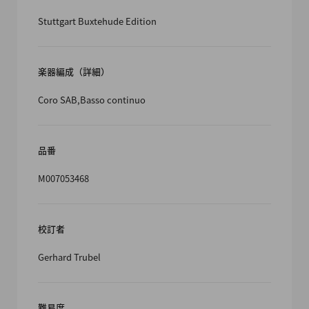
Stuttgart Buxtehude Edition
楽器編成（詳細）
Coro SAB,Basso continuo
品番
M007053468
校訂者
Gerhard Trubel
難易度