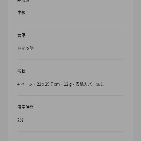
中級
言語
ドイツ語
形状
4 ページ・21 x 29.7 cm・12 g・表紙カバー無し
演奏時間
2分