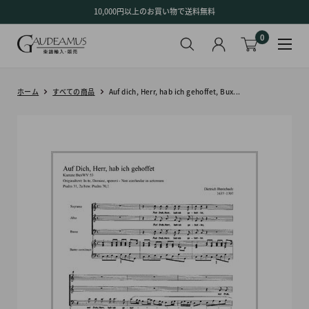
コ
10,000円以上のお買い物で送料無料
ン
0
テ
ン
ツ
に
ホーム
すべての商品
Auf dich, Herr, hab ich gehoffet, Bux...
ス
キ
ッ
プ
す
る