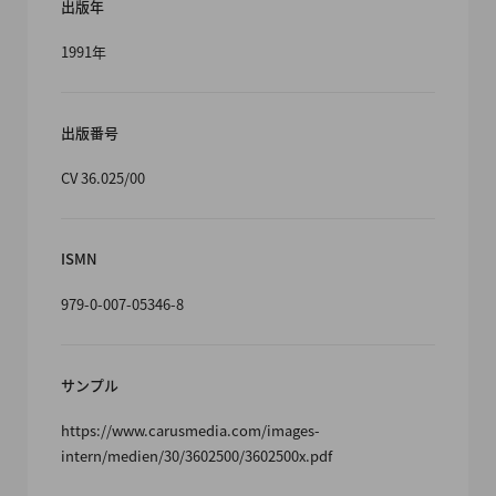
出版年
1991年
出版番号
CV 36.025/00
ISMN
979-0-007-05346-8
サンプル
https://www.carusmedia.com/images-
intern/medien/30/3602500/3602500x.pdf