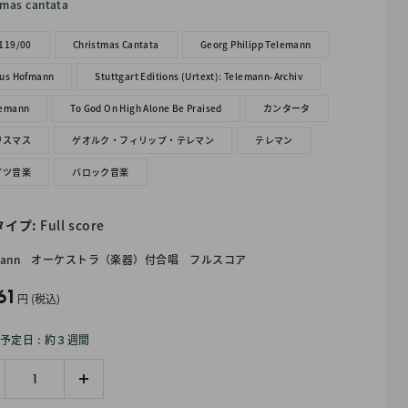
tmas cantata
119/00
Christmas Cantata
Georg Philipp Telemann
aus Hofmann
Stuttgart Editions (Urtext): Telemann-Archiv
lemann
To God On High Alone Be Praised
カンタータ
リスマス
ゲオルク・フィリップ・テレマン
テレマン
イツ音楽
バロック音楽
タイプ:
Full score
ann
オーケストラ（楽器）付合唱
フルスコア
61
円 (税込)
予定日 : 約３週間