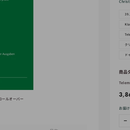
Chris
39.
Kl
Te
ク
ド
商品
Telem
販
3,8
ロールオーバー
売
お届け
価
格