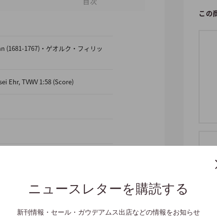
目次
この
emann (1681-1767)・ゲオルク・フィリッ
sei Ehr, TVWV 1:58 (Score)
text): Telemann-Archiv
ニュースレターを購読する
,2 Violins,Viola,Basso continuo,[Tr]
新刊情報・セール・ガウデアムス出店などの情報をお知らせ