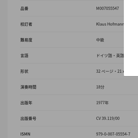
品番
M007055547
校訂者
Klaus Hofmann
難易度
中級
言語
ドイツ語・英語
形状
32 ページ・21 x 29.
演奏時間
18分
出版年
1977年
出版番号
CV 39.119/00
ISMN
979-0-007-05554-7