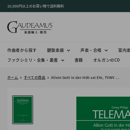
コ
10,000円以上のお買い物で送料無料
ン
テ
ン
ツ
に
ス
作曲者から探す
鍵盤楽器
声楽・合唱
室内
キ
ファクシミリ・全集・叢書
書籍
オルガンのCD
ッ
プ
ホーム
すべての商品
Allein Gott in der Höh sei Ehr, TVWV ...
す
る