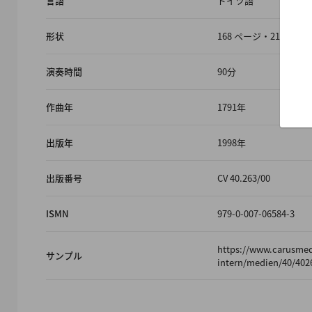
言語
ドイツ語
形状
168 ページ・21 x 29
演奏時間
90分
作曲年
1791年
出版年
1998年
出版番号
CV 40.263/00
ISMN
979-0-007-06584-3
https://www.carusme
サンプル
intern/medien/40/402