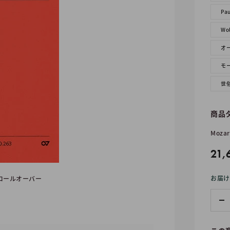
Pau
Wol
オ
モ
世
商品
Mozar
販
21,
売
お届け
ロールオーバー
価
格