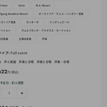
l Horn
Voice
W.A. Mozart
fgang Amadeus Mozart
オーストリア・チェコ・ハンガリー音楽
ーストリア音楽
カンタータ
ジングシュピール
ーツァルト
ヴォルフガング・アマデウス・モーツァルト
俗合唱曲
古典派音楽
声楽
タイプ:
Full score
t
声と楽器
声楽と合唱
声楽と合唱
声楽・合唱
622
円 (税込)
予定日 : 約３週間