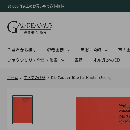
コ
10,000円以上のお買い物で送料無料
ン
テ
ン
ツ
に
ス
作曲者から探す
鍵盤楽器
声楽・合唱
室内
キ
ファクシミリ・全集・叢書
書籍
オルガンのCD
ッ
プ
ホーム
すべての商品
Die Zauberflöte für Kinder (Score)
す
る