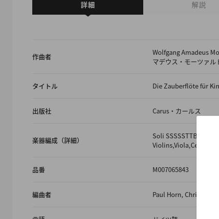
詳細
解説
Wolfgang Amadeus
作曲者
マデウス・モーツァル
タイトル
Die Zauberflöte für Ki
出版社
Carus・カールス
Soli SSSSSTTBB,Fl,Ob,
楽器編成（詳細）
Violins,Viola,Cello/Co
品番
M007065843
編曲者
Paul Horn, Christian 