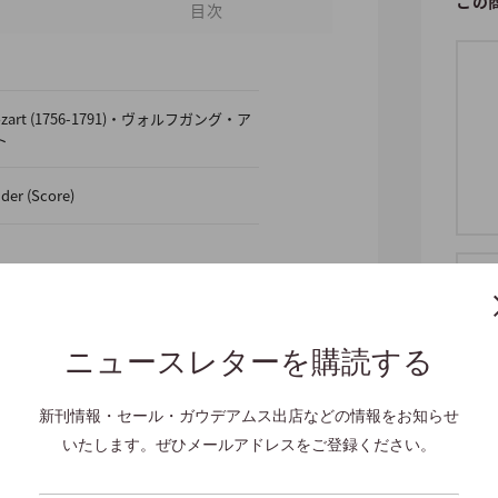
この
目次
 Mozart (1756-1791)・ヴォルフガング・ア
ト
nder (Score)
Clt,Fg,Glsp,2
ntrabass
ニュースレターを購読する
新刊情報・セール・ガウデアムス出店などの情報をお知らせ
Boesch, Klaus Nagora
いたします。ぜひメールアドレスをご登録ください。