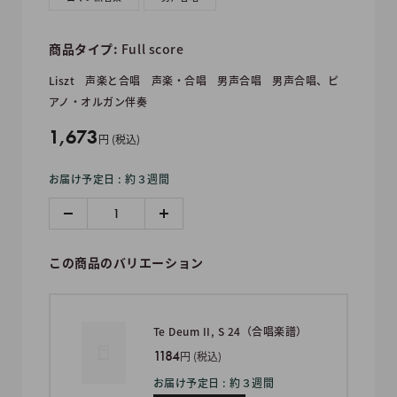
商品タイプ:
Full score
Liszt
声楽と合唱
声楽・合唱
男声合唱
男声合唱、ピ
アノ・オルガン伴奏
販
1,673
円 (税込)
売
お届け予定日 : 約３週間
価
格
この商品のバリエーション
Te Deum II, S 24（合唱楽譜）
1184
円 (税込)
お届け予定日 : 約３週間