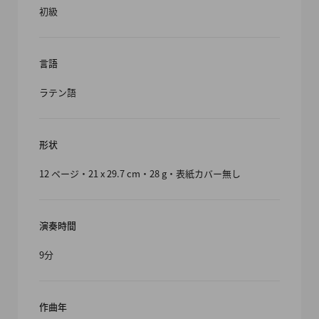
初級
言語
ラテン語
形状
12 ページ・21 x 29.7 cm・28 g・表紙カバー無し
演奏時間
9分
作曲年