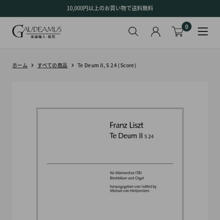
コ
10,000円以上のお買い物で送料無料
ン
0
テ
ン
ツ
に
ホーム
すべての商品
Te Deum II, S 24 (Score)
ス
キ
ッ
プ
す
る