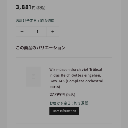
販
3,881
円 (税込)
売
お届け予定日 : 約３週間
価
格
この商品のバリエーション
Wir müssen durch viel Trübsal
in das Reich Gottes eingehen,
BWV 146 (Complete orchestral
parts)
27799
円 (税込)
お届け予定日 : 約３週間
More Information