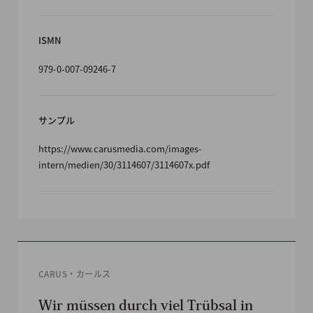
ISMN
979-0-007-09246-7
サンプル
https://www.carusmedia.com/images-
intern/medien/30/3114607/3114607x.pdf
CARUS・カールス
Wir müssen durch viel Trübsal in