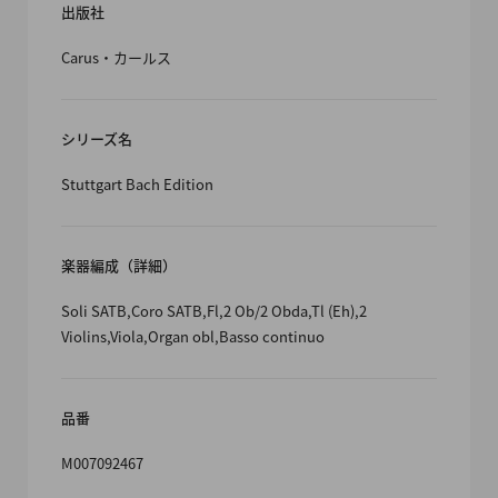
出版社
Carus・カールス
シリーズ名
Stuttgart Bach Edition
楽器編成（詳細）
Soli SATB,Coro SATB,Fl,2 Ob/2 Obda,Tl (Eh),2
Violins,Viola,Organ obl,Basso continuo
品番
M007092467