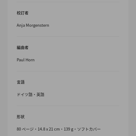
校訂者
Anja Morgenstern
編曲者
Paul Horn
言語
ドイツ語・英語
形状
80 ページ・14.8 x 21 cm・139 g・ソフトカバー