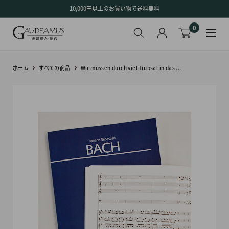
コ
10,000円以上のお買い物で送料無料
ン
0
テ
ン
ツ
に
ホーム
すべての商品
Wir müssen durch viel Trübsal in das ...
ス
キ
ッ
プ
す
る