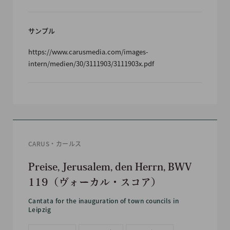
サンプル
https://www.carusmedia.com/images-
intern/medien/30/3111903/3111903x.pdf
CARUS・カールス
Preise, Jerusalem, den Herrn, BWV
119（ヴォーカル・スコア）
Cantata for the inauguration of town councils in
Leipzig