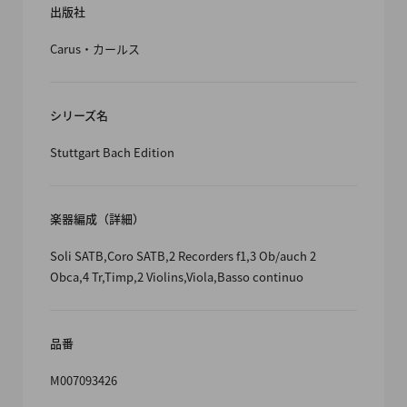
出版社
Carus・カールス
シリーズ名
Stuttgart Bach Edition
楽器編成（詳細）
Soli SATB,Coro SATB,2 Recorders f1,3 Ob/auch 2
Obca,4 Tr,Timp,2 Violins,Viola,Basso continuo
品番
M007093426