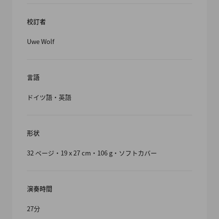
校訂者
Uwe Wolf
言語
ドイツ語・英語
形状
32 ページ・19 x 27 cm・106 g・ソフトカバー
演奏時間
27分