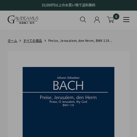
コ
10,000円以上のお買い物で送料無料
ン
0
テ
ン
ツ
に
ホーム
すべての商品
Preise, Jerusalem, den Herrn, BWV 119...
ス
キ
ッ
プ
す
る