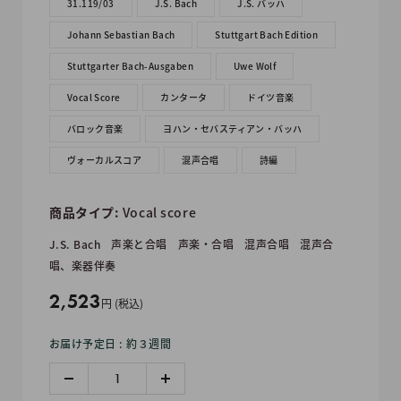
31.119/03
J.S. Bach
J.S. バッハ
Johann Sebastian Bach
Stuttgart Bach Edition
Stuttgarter Bach-Ausgaben
Uwe Wolf
Vocal Score
カンタータ
ドイツ音楽
バロック音楽
ヨハン・セバスティアン・バッハ
ヴォーカルスコア
混声合唱
詩編
商品タイプ:
Vocal score
J.S. Bach
声楽と合唱
声楽・合唱
混声合唱
混声合
唱、楽器伴奏
販
2,523
円 (税込)
売
お届け予定日 : 約３週間
価
格