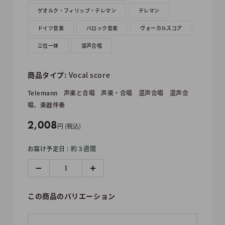
ゲオルク・フィリップ・テレマン
テレマン
ドイツ音楽
バロック音楽
ヴォーカルスコア
三位一体
混声合唱
商品タイプ:
Vocal score
Telemann
声楽と合唱
声楽・合唱
混声合唱
混声合
唱、楽器伴奏
販
2,008
円 (税込)
売
お届け予定日 : 約３週間
価
格
この商品のバリエーション