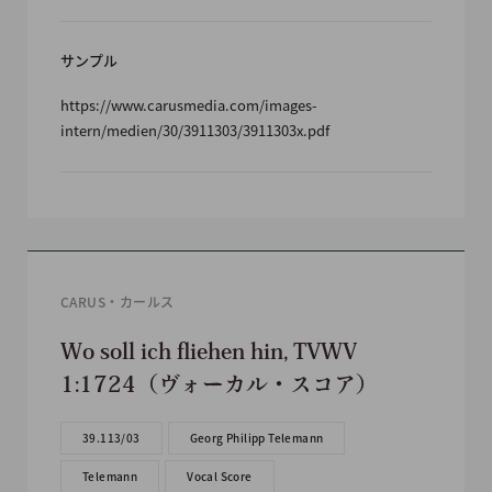
サンプル
https://www.carusmedia.com/images-
intern/medien/30/3911303/3911303x.pdf
CARUS・カールス
Wo soll ich fliehen hin, TVWV
1:1724（ヴォーカル・スコア）
39.113/03
Georg Philipp Telemann
Telemann
Vocal Score