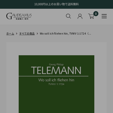
コ
10,000円以上のお買い物で送料無料
ン
0
テ
ン
ツ
に
ホーム
すべての商品
Wo soll ich fliehen hin, TVWV 1:1724（...
ス
キ
ッ
プ
す
る