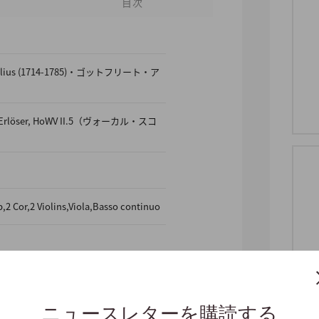
目次
Homilius (1714-1785)・ゴットフリート・ア
ein Erlöser, HoWV II.5（ヴォーカル・スコ
,2 Cor,2 Violins,Viola,Basso continuo
ニュースレターを購読する