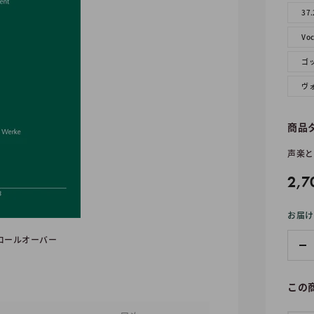
37.
Voc
ゴ
ヴ
商品
声楽と
販
2,7
売
お届け
価
格
ロールオーバー
この