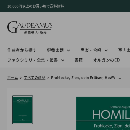
コ
10,000円以上のお買い物で送料無料
ン
テ
ン
ツ
に
ス
作曲者から探す
鍵盤楽器
声楽・合唱
室内
キ
ファクシミリ・全集・叢書
書籍
オルガンのCD
ッ
プ
ホーム
すべての商品
Frohlocke, Zion, dein Erlöser, HoWV I...
す
る