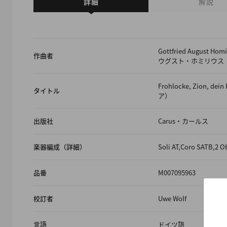
詳細
解説
Gottfried August 
作曲者
ウグスト・ホミリウス
Frohlocke, Zion, d
タイトル
ア）
出版社
Carus・カールス
楽器編成（詳細）
Soli AT,Coro SATB,2 Ob
品番
M007095963
校訂者
Uwe Wolf
言語
ドイツ語