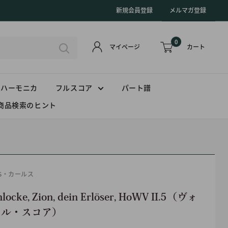
新規会員登録
メルマガ登録
0
カート
マイページ
ハーモニカ
フルスコア
パート譜
商品検索のヒント
US・カールス
hlocke, Zion, dein Erlöser, HoWV II.5（ヴォ
カル・スコア）