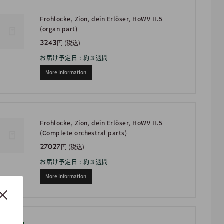
Frohlocke, Zion, dein Erlöser, HoWV II.5
(organ part)
3243
円 (税込)
お届け予定日 : 約３週間
More Information
Frohlocke, Zion, dein Erlöser, HoWV II.5
(Complete orchestral parts)
27027
円 (税込)
お届け予定日 : 約３週間
More Information