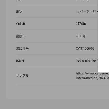
形状
20 ページ・19 x 27 
作曲年
1776年
出版年
2011年
出版番号
CV 37.206/03
ISMN
979-0-007-09596-3
https://www.carusme
サンプル
intern/medien/30/372