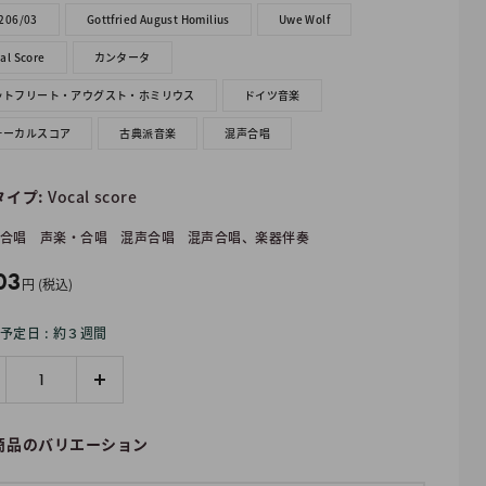
206/03
Gottfried August Homilius
Uwe Wolf
al Score
カンタータ
ットフリート・アウグスト・ホミリウス
ドイツ音楽
ォーカルスコア
古典派音楽
混声合唱
タイプ:
Vocal score
合唱
声楽・合唱
混声合唱
混声合唱、楽器伴奏
03
円 (税込)
予定日 : 約３週間
商品のバリエーション