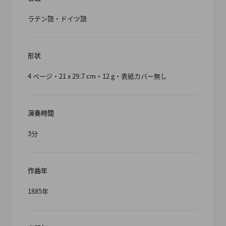
ラテン語・ドイツ語
形状
4 ページ・21 x 29.7 cm・12 g・表紙カバー無し
演奏時間
3分
作曲年
1885年