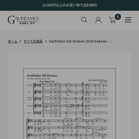
コ
10,000円以上のお買い物で送料無料
ン
0
テ
ン
ツ
に
ホーム
すべての商品
Confitebor tibi Domine (Dich bekenn' ...
ス
キ
ッ
プ
す
る