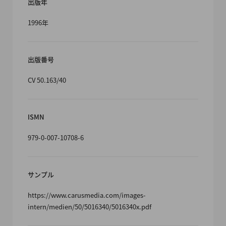
出版年
1996年
出版番号
CV 50.163/40
ISMN
979-0-007-10708-6
サンプル
https://www.carusmedia.com/images-
intern/medien/50/5016340/5016340x.pdf