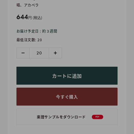
唱、アカペラ
販
644
円 (税込)
売
お届け予定日 : 約３週間
価
最低注文数: 20
格
カートに追加
今すぐ購入
楽譜サンプルをダウンロード
PDF