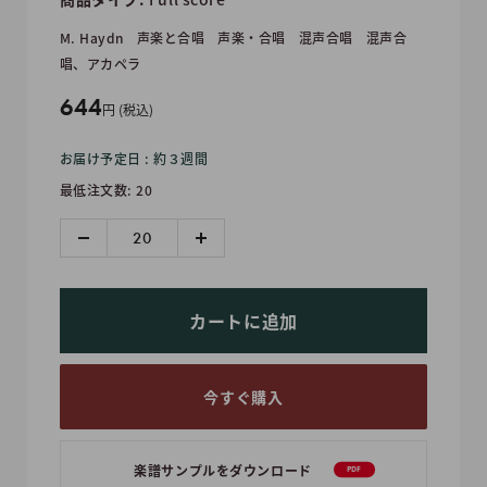
M. Haydn
声楽と合唱
声楽・合唱
混声合唱
混声合
唱、アカペラ
販
644
円 (税込)
売
お届け予定日 : 約３週間
価
最低注文数: 20
格
カートに追加
今すぐ購入
楽譜サンプルをダウンロード
PDF