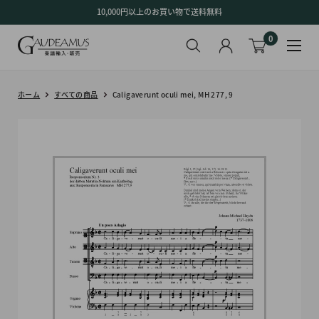
コ
10,000円以上のお買い物で送料無料
ン
0
テ
ン
ツ
に
ホーム
すべての商品
Caligaverunt oculi mei, MH 277, 9
ス
キ
ッ
プ
す
る