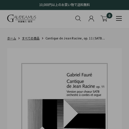
コ
10,000円以上のお買い物で送料無料
ン
0
テ
ン
ツ
に
ホーム
すべての商品
Cantique de Jean Racine, op. 11 (SATB...
ス
キ
ッ
プ
す
る