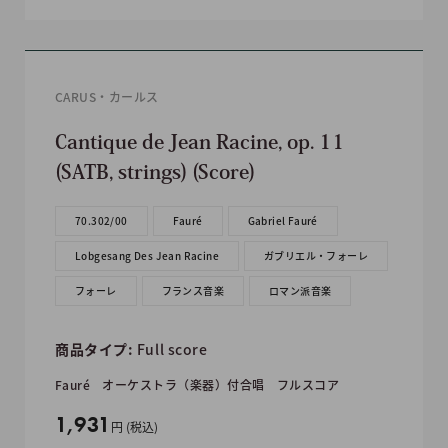
CARUS・カールス
Cantique de Jean Racine, op. 11
(SATB, strings) (Score)
70.302/00
Fauré
Gabriel Fauré
Lobgesang Des Jean Racine
ガブリエル・フォーレ
フォーレ
フランス音楽
ロマン派音楽
商品タイプ:
Full score
Fauré
オーケストラ（楽器）付合唱
フルスコア
販
1,931
円 (税込)