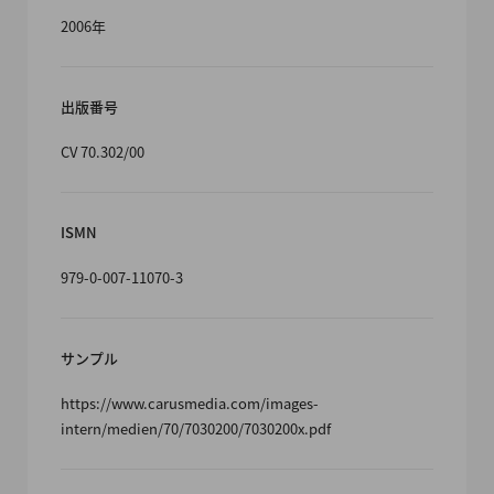
2006年
出版番号
CV 70.302/00
ISMN
979-0-007-11070-3
サンプル
https://www.carusmedia.com/images-
intern/medien/70/7030200/7030200x.pdf