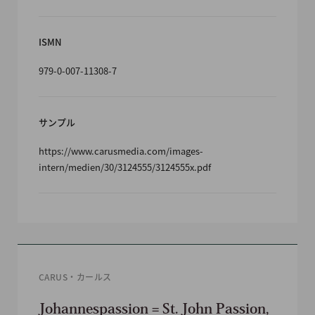
ISMN
979-0-007-11308-7
サンプル
https://www.carusmedia.com/images-
intern/medien/30/3124555/3124555x.pdf
CARUS・カールス
Johannespassion = St. John Passion,