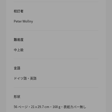
校訂者
Peter Wollny
難易度
中上級
言語
ドイツ語・英語
形状
56 ページ・21 x 29.7 cm・168 g・表紙カバー無し