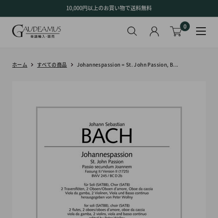
コ
10,000円以上のお買い物で送料無料
ン
0
テ
ン
ツ
に
ホーム
すべての商品
Johannespassion = St. John Passion, B...
ス
キ
ッ
プ
す
る