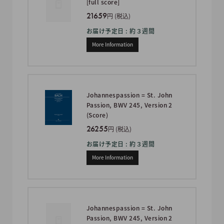
[full score]
21659
円 (税込)
お届け予定日 : 約３週間
More Information
Johannespassion = St. John
Passion, BWV 245, Version 2
(Score)
26255
円 (税込)
お届け予定日 : 約３週間
More Information
Johannespassion = St. John
Passion, BWV 245, Version 2