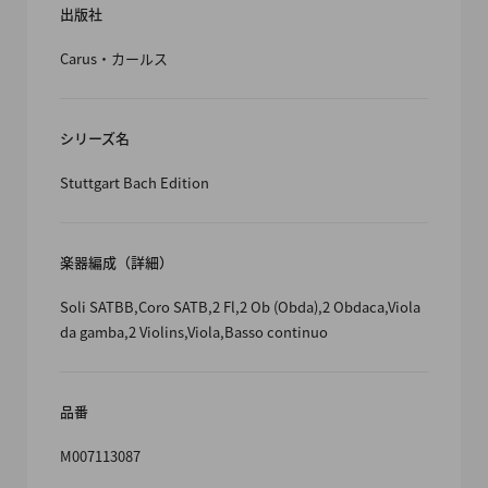
出版社
Carus・カールス
シリーズ名
Stuttgart Bach Edition
楽器編成（詳細）
Soli SATBB,Coro SATB,2 Fl,2 Ob (Obda),2 Obdaca,Viola
da gamba,2 Violins,Viola,Basso continuo
品番
M007113087