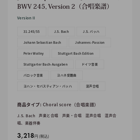
BWV 245, Version 2（合唱楽譜）
Version II
31.245/55
J.S. Bach
J.S. バッハ
Johann Sebastian Bach
Johannes-Passion
Peter Wollny
Stuttgart Bach Edition
Stuttgarter Bach-Ausgaben
ドイツ音楽
バロック音楽
ヨハネ受難曲
ヨハン・セバスティアン・バッハ
混声合唱
商品タイプ:
Choral score（合唱楽譜）
J.S. Bach
声楽と合唱
声楽・合唱
混声合唱
混声合
唱、楽器伴奏
販
3,218
円 (税込)