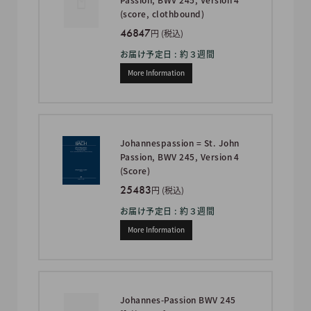
(score, clothbound)
46847
円 (税込)
お届け予定日 : 約３週間
More Information
Johannespassion = St. John
Passion, BWV 245, Version 4
(Score)
25483
円 (税込)
お届け予定日 : 約３週間
More Information
Johannes-Passion BWV 245