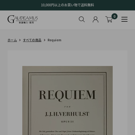
コ
10,000円以上のお買い物で送料無料
ン
0
テ
ン
ツ
に
ホーム
すべての商品
Requiem
ス
キ
ッ
プ
す
る