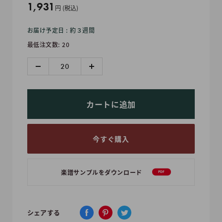
販
1,931
円 (税込)
売
お届け予定日 : 約３週間
価
最低注文数: 20
格
カートに追加
今すぐ購入
楽譜サンプルをダウンロード
PDF
シェアする