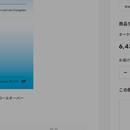
Mat
商品
オーケ
販
6,4
売
お届け
価
格
この
ロールオーバー
目次