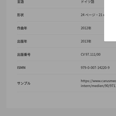
言語
ドイツ語
形状
24 ページ・21 x 29.
作曲年
2012年
出版年
2013年
出版番号
CV 97.111/00
ISMN
979-0-007-14220-9
https://www.carusme
サンプル
intern/medien/90/971