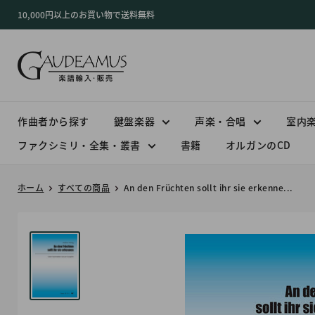
コ
10,000円以上のお買い物で送料無料
ン
テ
ン
ツ
に
ス
作曲者から探す
鍵盤楽器
声楽・合唱
室内
キ
ファクシミリ・全集・叢書
書籍
オルガンのCD
ッ
プ
ホーム
すべての商品
An den Früchten sollt ihr sie erkenne...
す
る