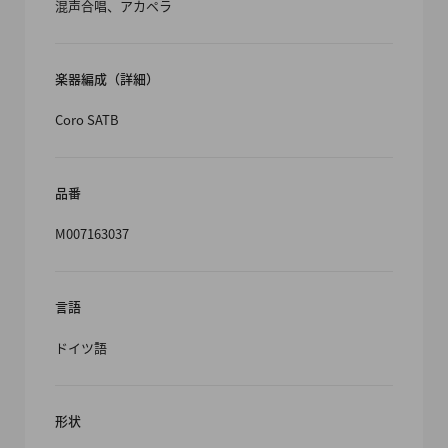
混声合唱、アカペラ
楽器編成（詳細）
Coro SATB
品番
M007163037
言語
ドイツ語
形状