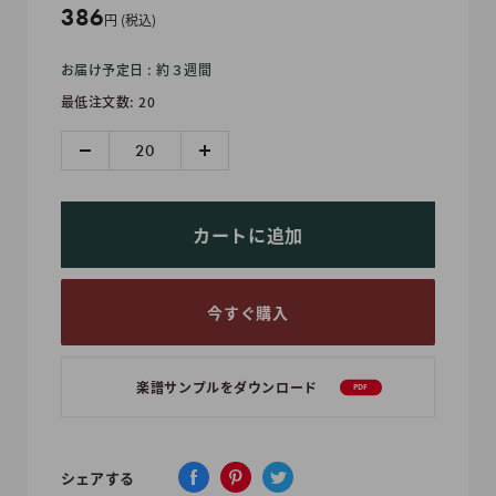
販
386
円 (税込)
売
お届け予定日 : 約３週間
価
最低注文数: 20
格
カートに追加
今すぐ購入
楽譜サンプルをダウンロード
PDF
シェアする