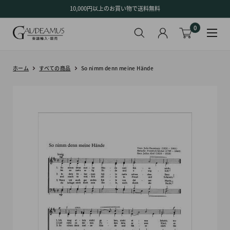
コ
10,000円以上のお買い物で送料無料
ン
0
テ
ン
ツ
に
ホーム
すべての商品
So nimm denn meine Hände
ス
キ
ッ
プ
す
る