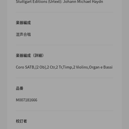
Stuttgart Editions (Urtext): Johann Michael Haydn
楽器編成
混声合唱
楽器編成（詳細）
Coro SATB,[2 Ob],2 Ctr,2 Tr,Timp,2 Violins,Organ e Bassi
品番
M007181666
校訂者