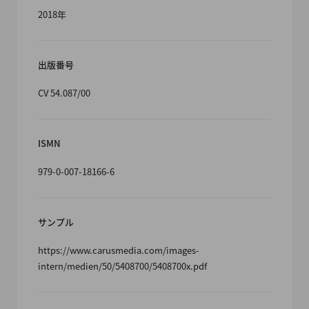
2018年
出版番号
CV 54.087/00
ISMN
979-0-007-18166-6
サンプル
https://www.carusmedia.com/images-
intern/medien/50/5408700/5408700x.pdf