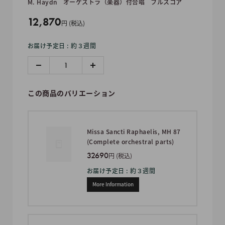
M. Haydn
オーケストラ（楽器）付合唱
フルスコア
販
12,870
円 (税込)
売
お届け予定日 : 約３週間
価
格
この商品のバリエーション
Missa Sancti Raphaelis, MH 87
(Complete orchestral parts)
32690
円 (税込)
お届け予定日 : 約３週間
More Information