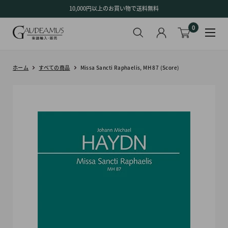
コ
10,000円以上のお買い物で送料無料
ン
0
テ
ン
ツ
に
ホーム
すべての商品
Missa Sancti Raphaelis, MH 87 (Score)
ス
キ
ッ
プ
す
る