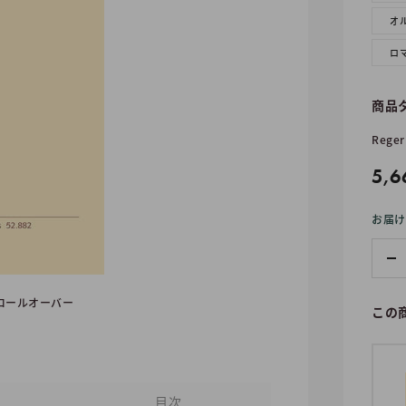
オ
ロ
商品
Reger
販
5,6
売
お届け
価
格
ロールオーバー
この
目次