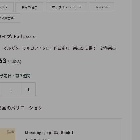
ルガン
ドイツ音楽
マックス・レーガー
レーガー
マン派音楽
タイプ:
Full score
オルガン
オルガン・ソロ、作曲家別
楽器から探す
鍵盤楽器
63
円 (税込)
予定日 : 約３週間
商品のバリエーション
Monologe, op. 63, Book 1