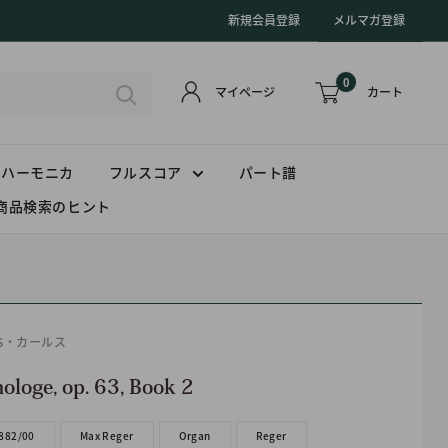
新規会員登録
メルマガ登録
0
カート
マイページ
ハーモニカ
フルスコア
パート譜
商品検索のヒント
US・カールス
ologe, op. 63, Book 2
882/00
Max Reger
Organ
Reger