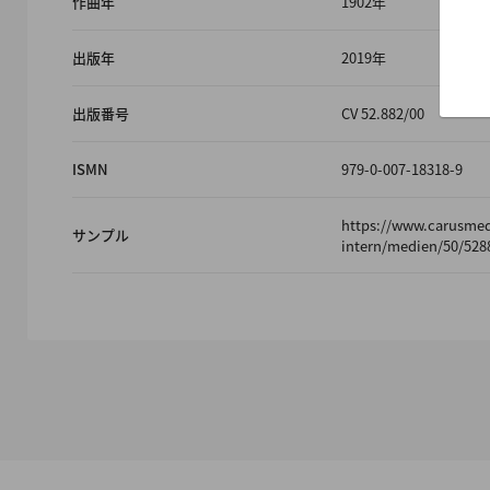
作曲年
1902年
出版年
2019年
出版番号
CV 52.882/00
ISMN
979-0-007-18318-9
https://www.carusme
サンプル
intern/medien/50/528