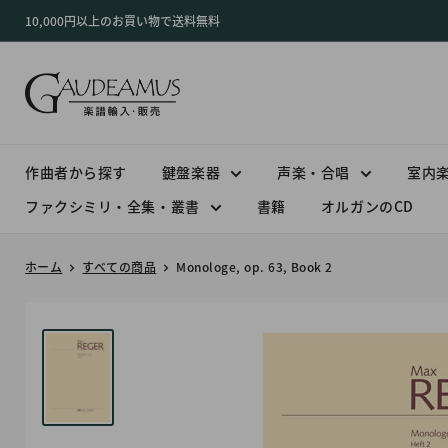
コ
10,000円以上のお買い物で送料無料
ン
テ
ン
ツ
に
ス
作曲者から探す
鍵盤楽器
声楽・合唱
室内
キ
ファクシミリ・全集・叢書
書籍
オルガンのCD
ッ
プ
ホーム
すべての商品
Monologe, op. 63, Book 2
す
る