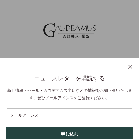
ニュースレターを購読する
プライバシーポリシー
特定商取引法表示
利用規約
お問い合わせ
新刊情報・セール・ガウデアムス出店などの情報をお知らせいたしま
す。ぜひメールアドレスをご登録ください。
© GAUDEAMUS Co Ltd,. All Rights Reserved.
メールアドレス
申し込む