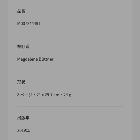
品番
M007244491
校訂者
Magdalena Büttner
形状
8 ページ・21 x 29.7 cm・24 g
出版年
2019年