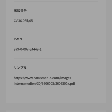
出版番号
CV 36.065/05
ISMN
979-0-007-24449-1
サンプル
https://www.carusmedia.com/images-
intern/medien/30/3606505/3606505x.pdf