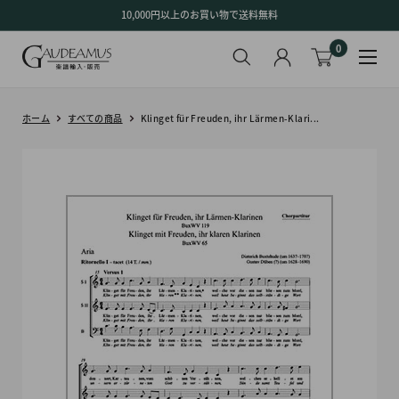
コ
10,000円以上のお買い物で送料無料
ン
0
テ
ン
ツ
に
ホーム
すべての商品
Klinget für Freuden, ihr Lärmen-Klari...
ス
キ
ッ
プ
す
る