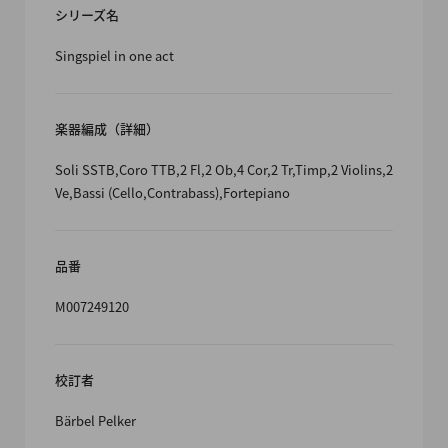
シリーズ名
Singspiel in one act
楽器編成（詳細）
Soli SSTB,Coro TTB,2 Fl,2 Ob,4 Cor,2 Tr,Timp,2 Violins,2
Ve,Bassi (Cello,Contrabass),Fortepiano
品番
M007249120
校訂者
Bärbel Pelker