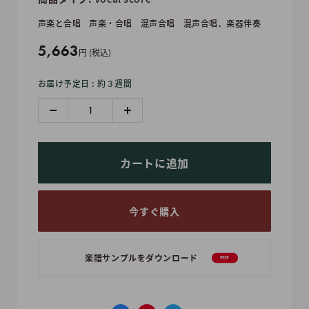
声楽と合唱
声楽・合唱
混声合唱
混声合唱、楽器伴奏
販
5,663
円 (税込)
売
お届け予定日 : 約３週間
価
格
カートに追加
今すぐ購入
楽譜サンプルをダウンロード
PDF