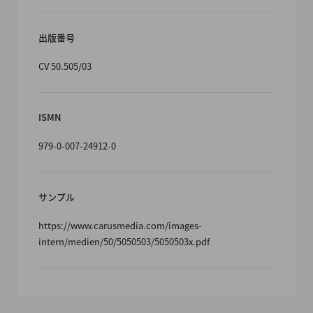
出版番号
CV 50.505/03
ISMN
979-0-007-24912-0
サンプル
https://www.carusmedia.com/images-
intern/medien/50/5050503/5050503x.pdf