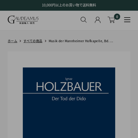
コ
10,000円以上のお買い物で送料無料
ン
0
テ
ン
ツ
に
ホーム
すべての商品
Musik der Mannheimer Hofkapelle, Bd. ...
ス
キ
ッ
プ
す
る