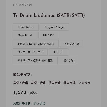
MAPA MUNDI
Te Deum laudamus (SATB+SATB)
Bruno Turner
Gregorio Allegri
Mapa Mundi
MM 050E
Series E: Italian Church Music
イタリア音楽
グレゴリオ・アレグリ
モテット
ルネサンス・初期バロック音楽
混声合唱
商品タイプ:
声楽と合唱
声楽・合唱
混声合唱
混声合唱、アカペラ
販
1,573
円 (税込)
売
お届け予定日 : 約２週間
価