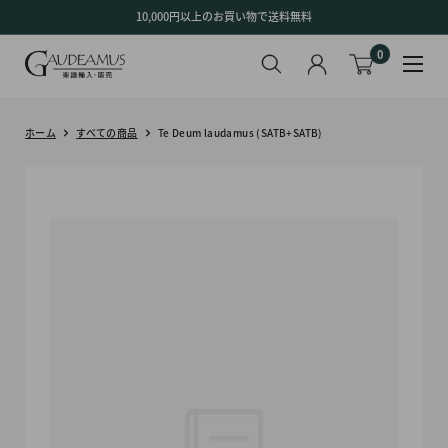
コ
10,000円以上のお買い物で送料無料
ン
0
テ
ン
ツ
に
ホーム
すべての商品
Te Deum laudamus (SATB+SATB)
ス
キ
ッ
プ
す
る