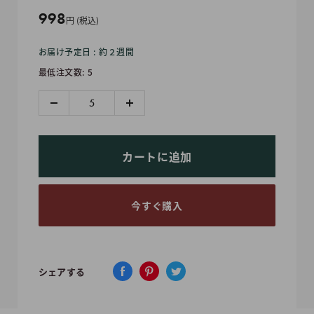
販
998
円 (税込)
売
お届け予定日 : 約２週間
価
最低注文数: 5
格
カートに追加
今すぐ購入
シェアする