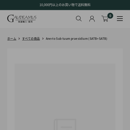
コ
10,000円以上のお買い物で送料無料
ン
0
テ
ン
ツ
に
ホーム
すべての商品
Anerio Sub tuum praesidium (SATB+SATB)
ス
キ
ッ
プ
す
る