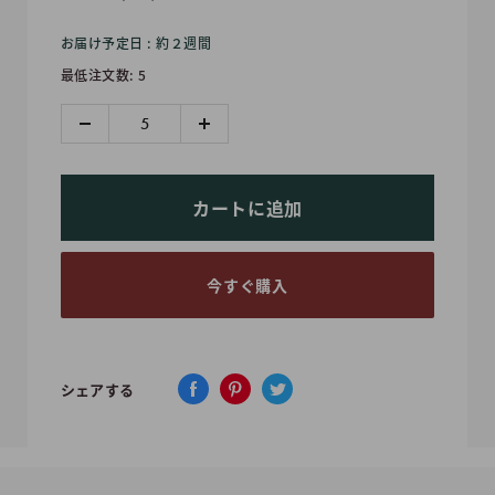
売
お届け予定日 : 約２週間
価
最低注文数: 5
格
カートに追加
今すぐ購入
シェアする