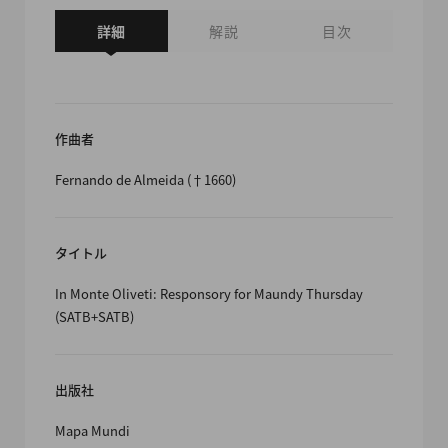
詳細
解説
目次
作曲者
Fernando de Almeida (†1660)
タイトル
In Monte Oliveti: Responsory for Maundy Thursday
(SATB+SATB)
出版社
Mapa Mundi