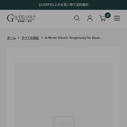
コ
10,000円以上のお買い物で送料無料
ン
0
テ
ン
ツ
に
ホーム
すべての商品
In Monte Oliveti: Responsory for Maun...
ス
キ
ッ
プ
す
る