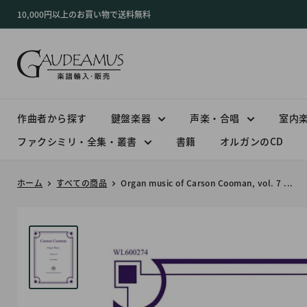
コ
10,000円以上のお買い物で送料無料
ン
テ
ン
ツ
に
ス
作曲者から探す
鍵盤楽器
声楽・合唱
室内
キ
ファクシミリ・全集・叢書
書籍
オルガンのCD
ッ
プ
ホーム
すべての商品
Organ music of Carson Cooman, vol. 7 ...
す
る