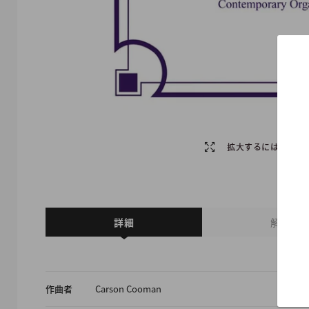
拡大するには画像を
詳細
解説
作曲者
Carson Cooman