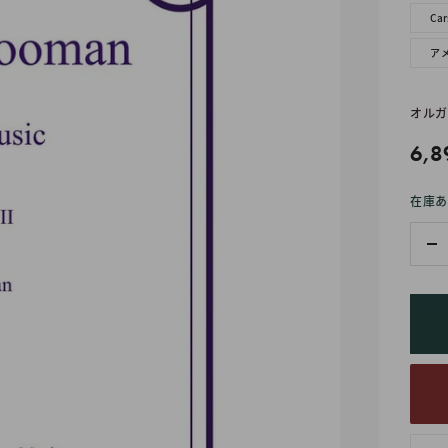
Ca
ア
オルガ
販
6,8
売
在庫あ
価
格