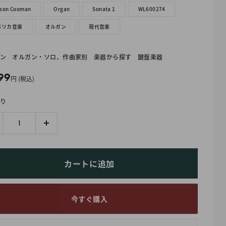
rson Cooman
Organ
Sonata 1
WL600274
メリカ音楽
オルガン
現代音楽
ン
オルガン・ソロ、作曲家別
楽器から探す
鍵盤楽器
99
円 (税込)
り
カートに追加
今すぐ購入