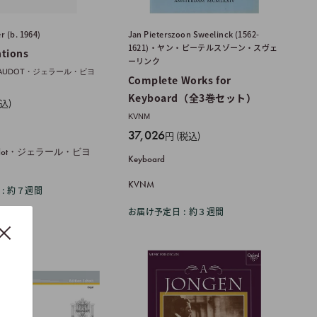
r (b. 1964)
Jan Pieterszoon Sweelinck (1562-
1621)・ヤン・ピーテルスゾーン・スヴェ
ntions
ーリンク
LLAUDOT・ジェラール・ビヨ
Complete Works for
Keyboard（全3巻セット）
込)
KVNM
販
37,026
円 (税込)
売
llaudot・ジェラール・ビヨ
Keyboard
価
格
KVNM
: 約７週間
お届け予定日 : 約３週間