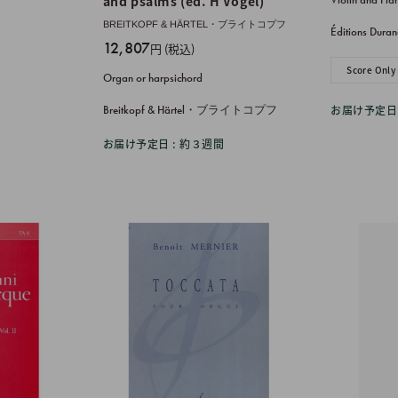
and psalms (ed. H Vogel)
価
BREITKOPF & HÄRTEL・ブライトコプフ
格
Éditions D
販
12,807
円 (税込)
売
Score Only
Organ or harpsichord
価
格
Breitkopf & Härtel・ブライトコプフ
お届け予定日 
お届け予定日 : 約３週間