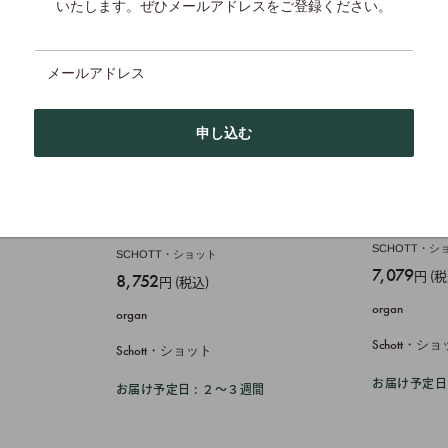
いたします。ぜひメールアドレスをご登録ください。
メールアドレス
申し込む
Jacques-Nicolas Lemmens (1823-1881)
Flor Peete
eries: vol.
ーテルス
Organ Method, Part 2
Ten Organ
based on the gregorian
many,
Orgelchorä
Choral
SCHOTT・シ
SCHOTT・ショット
販
7,079
円 (税
販
8,752
円 (税込)
売
売
organ
organ
価
価
格
Schott・シ
格
Schott・ショット
ー
お届け予定日 
お届け予定日 : ２〜３週間