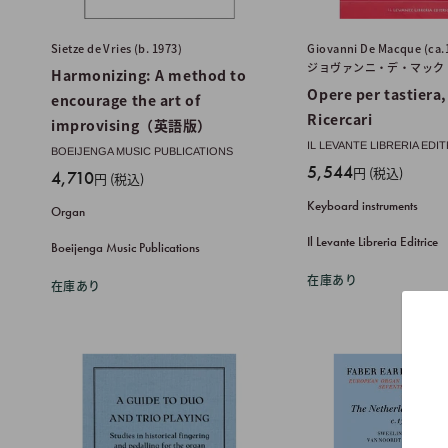
Sietze de Vries (b. 1973)
Giovanni De Macque (ca
ジョヴァンニ・デ・マック
Harmonizing: A method to
Opere per tastiera, 
encourage the art of
Ricercari
improvising（英語版）
IL LEVANTE LIBRERIA EDI
BOEIJENGA MUSIC PUBLICATIONS
販
5,544
円 (税込)
販
4,710
円 (税込)
売
売
Keyboard instruments
Organ
価
価
格
Il Levante Libreria Editrice
格
Boeijenga Music Publications
在庫あり
在庫あり