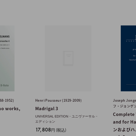
68-1952)
Henri Pousseur (1929-2009)
Joseph Jong
フ・ジョンゲ
no works,
Madrigal 3
Complete 
UNIVERSAL EDITION・ユニヴァーサル・
and for 
エディション
販
17,808
ンおよびハ
円 (税込)