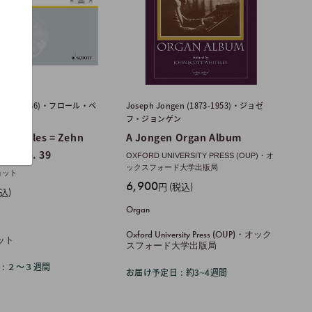
rs (1903-1986)・フロール・ペ
Joseph Jongen (1873-1953)・ジョゼ
フ・ジョンゲン
 Chorales = Zehn
A Jongen Organ Album
le, op. 39
OXFORD UNIVERSITY PRESS (OUP)・オ
ックスフォード大学出版局
ョット
販
6,900
円 (税込)
込)
売
Organ
価
格
Oxford University Press (OUP)・オック
ョット
スフォード大学出版局
: ２〜３週間
お届け予定日 : 約3~4週間