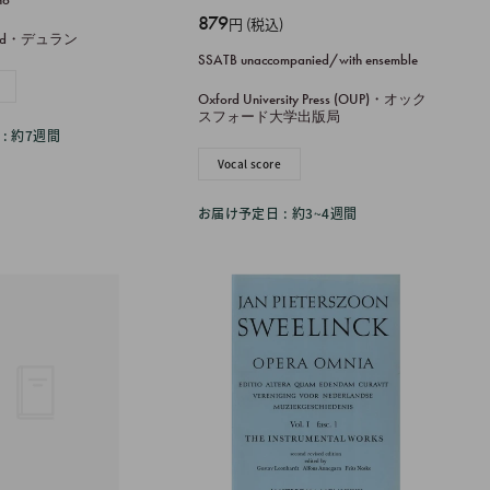
販
879
円 (税込)
urand・デュラン
売
SSATB unaccompanied/with ensemble
価
格
Oxford University Press (OUP)・オック
スフォード大学出版局
: 約7週間
Vocal score
お届け予定日 : 約3~4週間