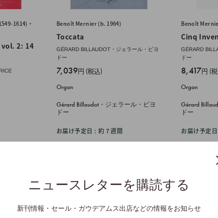
.1549-1614)・
Benoît Mernier (b. 1964)
Benoît Mernie
Toccata
Cinq Inve
vol. 2: 14
GÉRARD BILLAUDOT・ジェラール・ビヨ
GÉRARD BI
ドー
ドー
販
販
7,039
8,417
円 (税込)
円 (税
TRICE
売
売
Organ
Organ
価
価
格
格
Gérard Billaudot・ジェラール・ビヨ
Gérard Bi
ドー
ドー
お届け予定日 : 約７週間
お届け予定日 
ニュースレターを購読する
新刊情報・セール・ガウデアムス出店などの情報をお知らせ