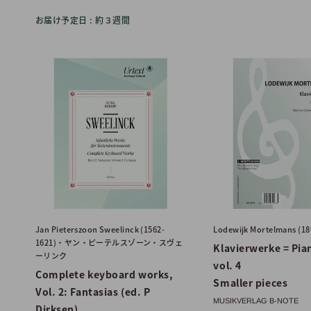
お届け予定日 : 約３週間
Jan Pieterszoon Sweelinck (1562-
Lodewijk Mortelmans (18
1621)・ヤン・ピーテルスゾーン・スヴェ
Klavierwerke = Pia
ーリンク
vol. 4
Complete keyboard works,
Smaller pieces
Vol. 2: Fantasias (ed. P
MUSIKVERLAG B-NOTE
Dirksen)