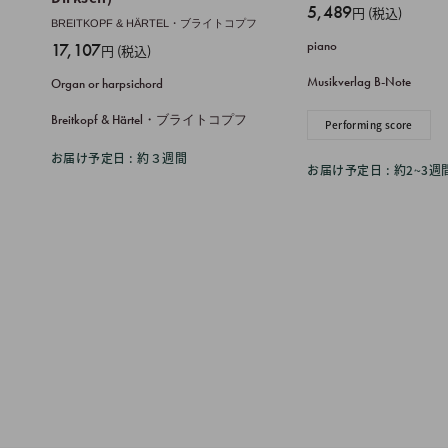
販
5,489
円 (税込)
BREITKOPF & HÄRTEL・ブライトコプフ
売
販
piano
17,107
円 (税込)
価
売
格
Musikverlag B-Note
Organ or harpsichord
価
格
Breitkopf & Härtel・ブライトコプフ
Performing score
お届け予定日 : 約３週間
お届け予定日 : 約2~3週