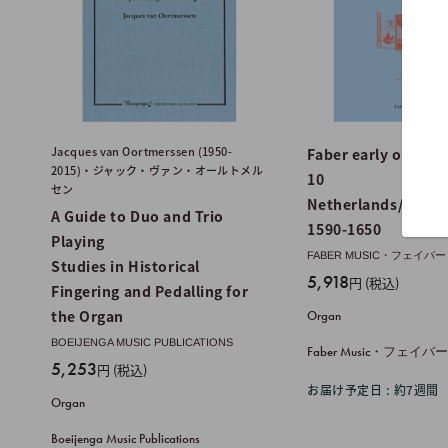
Jacques van Oortmerssen (1950-
Faber early organ s
2015)・ジャック・ヴァン・オールトメル
10
セン
Netherlands/N Ger
A Guide to Duo and Trio
1590-1650
Playing
FABER MUSIC・フェイバー
Studies in Historical
販
5,918
円 (税込)
Fingering and Pedalling for
売
the Organ
Organ
価
BOEIJENGA MUSIC PUBLICATIONS
格
Faber Music・フェイバ
販
5,253
円 (税込)
売
お届け予定日 : 約7週間
Organ
価
格
Boeijenga Music Publications