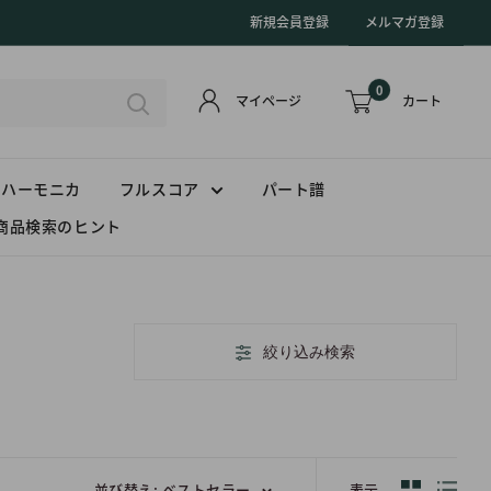
新規会員登録
メルマガ登録
0
カート
マイページ
ハーモニカ
フルスコア
パート譜
商品検索のヒント
絞り込み検索
並び替え: ベストセラー
表示