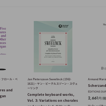
986)・フロール・ペ
Jan Pieterszoon Sweelinck (1562-
Armand Marsi
1621)・ヤン・ピーテルスゾーン・スヴェ
Scherzan
ーリンク
ures and
ÉDITIONS 
Complete keyboard works,
rgan
販
2,661
円 (
Vol. 3: Variations on chorales
売
Violin and Pia