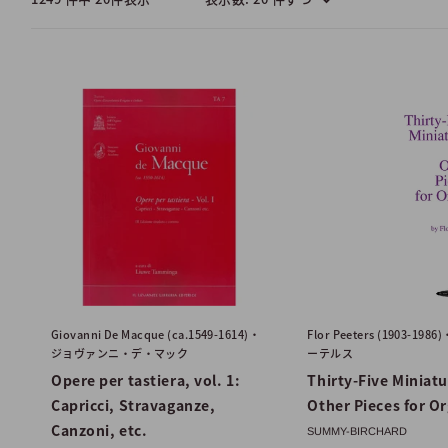
Giovanni De Macque (ca.1549-1614)・
Flor Peeters (1903-1
ジョヴァンニ・デ・マック
ーテルス
Opere per tastiera, vol. 1:
Thirty-Five Miniat
Capricci, Stravaganze,
Other Pieces for O
Canzoni, etc.
SUMMY-BIRCHARD