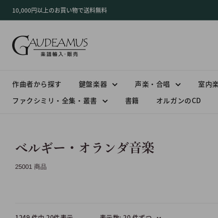
コ
10,000円以上のお買い物で送料無料
ン
テ
ン
ツ
に
ス
作曲者から探す
鍵盤楽器
声楽・合唱
室内
キ
ファクシミリ・全集・叢書
書籍
オルガンのCD
ッ
プ
す
る
ベルギー・オランダ音楽
25001 商品
表示数: 20 件ずつ
1249 件中 20件表示