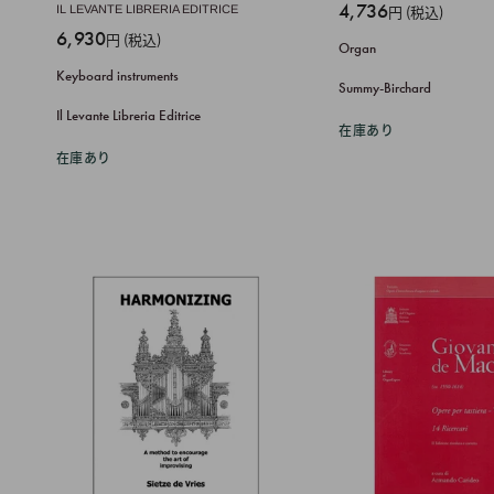
販
4,736
円 (税込)
IL LEVANTE LIBRERIA EDITRICE
売
販
6,930
円 (税込)
Organ
価
売
Keyboard instruments
格
価
Summy-Birchard
格
Il Levante Libreria Editrice
在庫あり
在庫あり