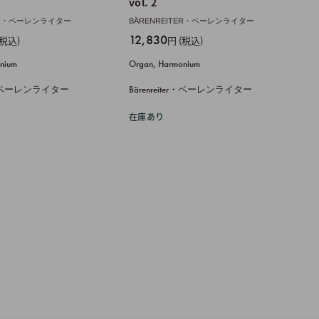
vol. 2
TER・ベーレンライター
BÄRENREITER・ベーレンライター
販
12,830
(税込)
円 (税込)
売
nium
Organ, Harmonium
価
格
ter・ベーレンライター
Bärenreiter・ベーレンライター
在庫あり