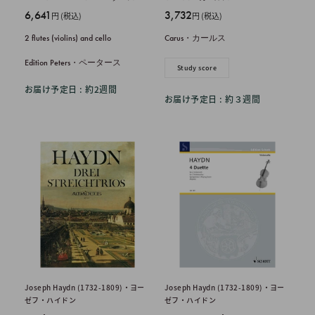
販
販
6,641
3,732
円 (税込)
円 (税込)
売
売
2 flutes (violins) and cello
Carus・カールス
価
価
格
格
Edition Peters・ペータース
Study score
お届け予定日 : 約2週間
お届け予定日 : 約３週間
Joseph Haydn (1732-1809)・ヨー
Joseph Haydn (1732-1809)・ヨー
ゼフ・ハイドン
ゼフ・ハイドン