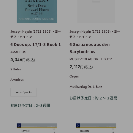
Joseph Haydn (1732-1809)・ヨー
Joseph Haydn (1732-1809)・ヨー
ゼフ・ハイドン
ゼフ・ハイドン
6 Duos op. 17/1-3 Book 1
6 Sicilianos aus den
Barytontrios
AMADEUS
販
5,346
円 (税込)
MUSIKVERLAG DR. J. BUTZ
売
販
2,112
円 (税込)
2 flutes
価
売
Organ
格
価
Amadeus
格
Musikverlag Dr. J. Butz
set of parts
お届け予定日 : 約２〜３週間
お届け予定日 : 2~3週間