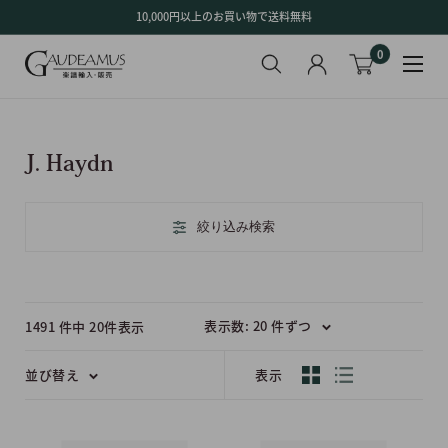
コ
10,000円以上のお買い物で送料無料
ン
0
テ
ン
ツ
に
ス
J. Haydn
キ
ッ
プ
絞り込み検索
す
る
表示数: 20 件ずつ
1491 件中 20件表示
並び替え
表示