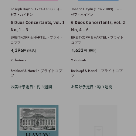
Joseph Haydn (1732-1809)・ヨー
Joseph Haydn (1732-1809)・ヨー
ゼフ・ハイドン
ゼフ・ハイドン
6 Duos Concertants, vol. 1
6 Duos Concertants, vol. 2
No, 1 – 3
No, 4 – 6
BREITKOPF & HÄRTEL・ブライト
BREITKOPF & HÄRTEL・ブライト
コプフ
コプフ
販
販
4,396
4,633
円 (税込)
円 (税込)
売
売
2 clarinets
2 clarinets
価
価
格
格
Breitkopf & Härtel・ブライトコプ
Breitkopf & Härtel・ブライトコプ
フ
フ
お届け予定日 : 約３週間
お届け予定日 : 約３週間