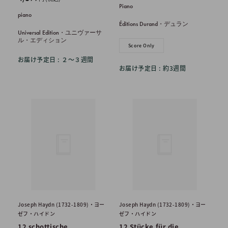
Piano
売
価
piano
価
格
Éditions Durand・デュラン
格
Universal Edition・ユニヴァーサ
ル・エディション
Score Only
お届け予定日 : ２〜３週間
お届け予定日 : 約3週間
Joseph Haydn (1732-1809)・ヨー
Joseph Haydn (1732-1809)・ヨー
ゼフ・ハイドン
ゼフ・ハイドン
12 schottische
12 Stücke für die