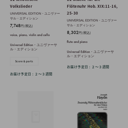
Volkslieder
Flötenuhr Hob. XIX:11-16,
25-30
UNIVERSAL EDITION・ユニヴァー
サル・エディション
UNIVERSAL EDITION・ユニヴァー
販
7,748
円 (税込)
サル・エディション
売
販
8,302
円 (税込)
voice, piano, violin and cello
価
売
flute and piano
格
価
Universal Edition・ユニヴァーサ
ル・エディション
格
Universal Edition・ユニヴァーサ
ル・エディション
Score & parts
お届け予定日 : ２〜３週間
お届け予定日 : ２〜３週間