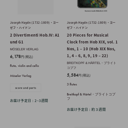
Joseph Haydn (1732-1809)・ヨー
Joseph Haydn (1732-1809)・ヨー
ゼフ・ハイドン
ゼフ・ハイドン
2 Divertimenti Hob.IV: A1
20 Pieces for Musical
und G1
Clock from Hob XIX, vol. 1
Nos, 1 – 10 (Hob XIX Nos,
MÖSELER VERLAG
1, 4 – 6, 8, 9, 19 – 22)
販
6,178
円 (税込)
売
BREITKOPF & HÄRTEL・ブライト
flute, violin and cello
価
コプフ
格
販
5,584
円 (税込)
Möseler Verlag
売
3 flutes
価
score and parts
格
Breitkopf & Härtel・ブライトコプ
フ
お届け予定日 : 2~3週間
お届け予定日 : 約３週間