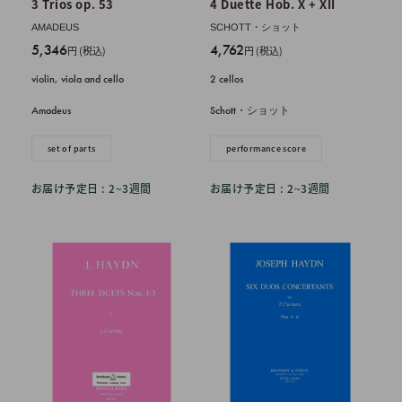
3 Trios op. 53
4 Duette Hob. X + XII
AMADEUS
SCHOTT・ショット
販
販
5,346
4,762
円 (税込)
円 (税込)
売
売
violin, viola and cello
2 cellos
価
価
格
格
Amadeus
Schott・ショット
set of parts
performance score
お届け予定日 : 2~3週間
お届け予定日 : 2~3週間