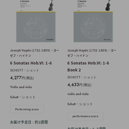
Joseph Haydn (1732-1809)・ヨー
Joseph Haydn (1732-1809)・ヨー
ゼフ・ハイドン
ゼフ・ハイドン
6 Sonatas Hob.VI: 1-6
6 Sonatas Hob.VI: 1-6
Book 2
SCHOTT・ショット
販
4,277
円 (税込)
SCHOTT・ショット
売
販
4,633
円 (税込)
Violin and viola
価
売
violin and viola
格
価
Schott・ショット
格
Schott・ショット
Performing score
performance score
お届け予定日 : 約2週間