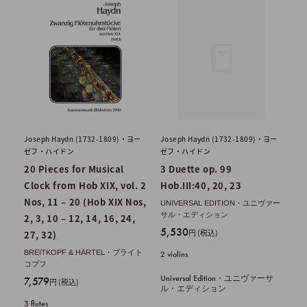
Joseph Haydn (1732-1809)・ヨー
Joseph Haydn (1732-1809)・ヨー
ゼフ・ハイドン
ゼフ・ハイドン
20 Pieces for Musical
3 Duette op. 99
Clock from Hob XIX, vol. 2
Hob.III:40, 20, 23
Nos, 11 – 20 (Hob XIX Nos,
UNIVERSAL EDITION・ユニヴァー
サル・エディション
2, 3, 10 – 12, 14, 16, 24,
販
5,530
円 (税込)
27, 32)
売
BREITKOPF & HÄRTEL・ブライト
2 violins
価
コプフ
格
Universal Edition・ユニヴァーサ
販
7,579
円 (税込)
ル・エディション
売
3 flutes