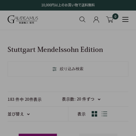
コ
10,000円以上のお買い物で送料無料
ン
0
テ
ン
ツ
に
ス
Stuttgart Mendelssohn Edition
キ
ッ
プ
絞り込み検索
す
る
表示数: 20 件ずつ
183 件中 20件表示
並び替え
表示