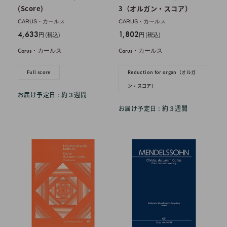
(Score)
3（オルガン・スコア）
CARUS・カールス
CARUS・カールス
販
販
4,633
1,802
円 (税込)
円 (税込)
売
売
Carus・カールス
Carus・カールス
価
価
格
格
Full score
Reduction for organ（オルガ
ン・スコア）
お届け予定日 : 約３週間
お届け予定日 : 約３週間