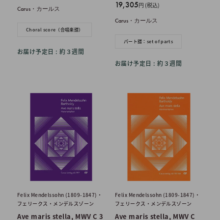
売
販
19,305
円 (税込)
Carus・カールス
価
売
Carus・カールス
格
価
Choral score（合唱楽譜）
格
パート譜：set of parts
お届け予定日 : 約３週間
お届け予定日 : 約３週間
Felix Mendelssohn (1809-1847)・
Felix Mendelssohn (1809-1847)・
フェリークス・メンデルスゾーン
フェリークス・メンデルスゾーン
Ave maris stella, MWV C 3
Ave maris stella, MWV C