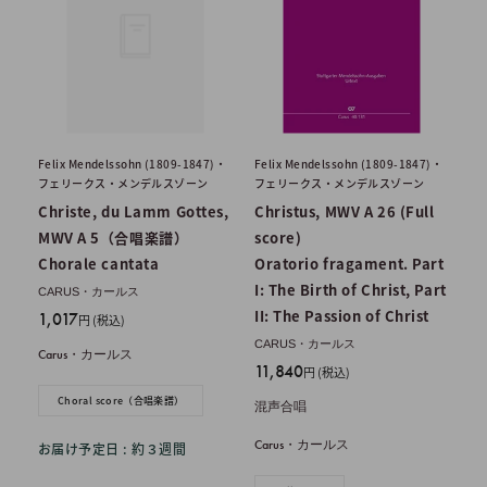
Felix Mendelssohn (1809-1847)・
Felix Mendelssohn (1809-1847)・
フェリークス・メンデルスゾーン
フェリークス・メンデルスゾーン
Christe, du Lamm Gottes,
Christus, MWV A 26 (Full
MWV A 5（合唱楽譜）
score)
Chorale cantata
Oratorio fragament. Part
I: The Birth of Christ, Part
CARUS・カールス
II: The Passion of Christ
販
1,017
円 (税込)
売
CARUS・カールス
Carus・カールス
価
販
11,840
円 (税込)
格
売
Choral score（合唱楽譜）
混声合唱
価
格
Carus・カールス
お届け予定日 : 約３週間