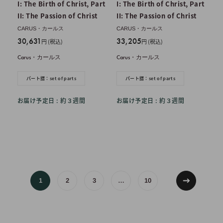
I: The Birth of Christ, Part
I: The Birth of Christ, Part
II: The Passion of Christ
II: The Passion of Christ
CARUS・カールス
CARUS・カールス
販
販
30,631
33,205
円 (税込)
円 (税込)
売
売
Carus・カールス
Carus・カールス
価
価
格
格
パート譜：set of parts
パート譜：set of parts
お届け予定日 : 約３週間
お届け予定日 : 約３週間
1
2
3
…
10