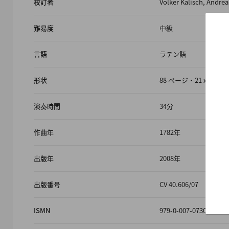
校訂者
Volker Kalisch, Andrea
難易度
中級
言語
ラテン語
形状
88 ページ・21 x 29.
演奏時間
34分
作曲年
1782年
出版年
2008年
出版番号
CV 40.606/07
ISMN
979-0-007-07306-0