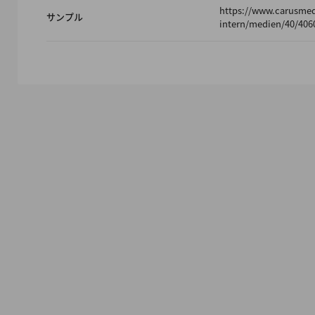
https://www.carusme
サンプル
intern/medien/40/406