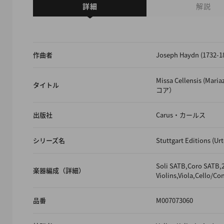
詳細
解説
作曲者
Joseph Haydn (17
Missa Cellensis (Mar
タイトル
コア）
出版社
Carus・カールス
シリーズ名
Stuttgart Editions (Ur
Soli SATB,Coro SATB,2
楽器編成（詳細）
Violins,Viola,Cello/C
品番
M007073060