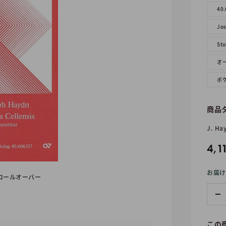
40.
Jo
Stu
オ
ポ
商品
J. Ha
販
4,1
売
お届け
価
ロールオーバー
格
この