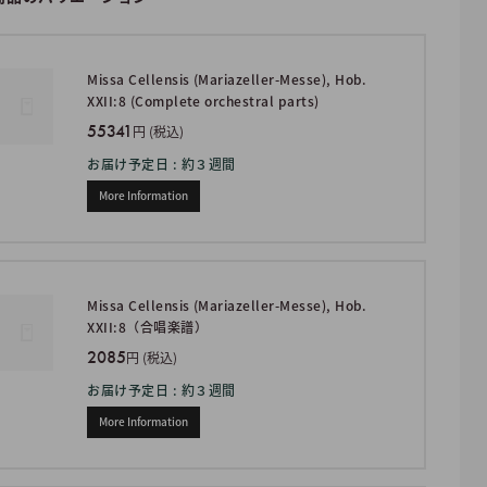
Missa Cellensis (Mariazeller-Messe), Hob.
XXII:8 (Complete orchestral parts)
55341
円 (税込)
お届け予定日 : 約３週間
More Information
Missa Cellensis (Mariazeller-Messe), Hob.
XXII:8（合唱楽譜）
2085
円 (税込)
お届け予定日 : 約３週間
More Information