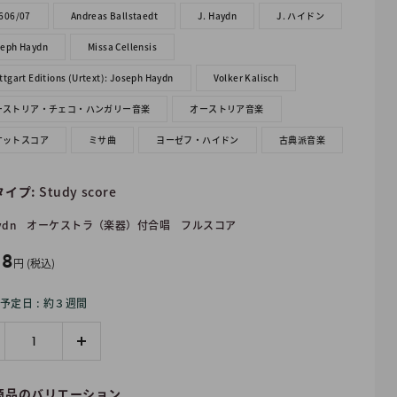
606/07
Andreas Ballstaedt
J. Haydn
J. ハイドン
seph Haydn
Missa Cellensis
ttgart Editions (Urtext): Joseph Haydn
Volker Kalisch
ーストリア・チェコ・ハンガリー音楽
オーストリア音楽
ケットスコア
ミサ曲
ヨーゼフ・ハイドン
古典派音楽
タイプ:
Study score
ydn
オーケストラ（楽器）付合唱
フルスコア
18
円 (税込)
予定日 : 約３週間
商品のバリエーション