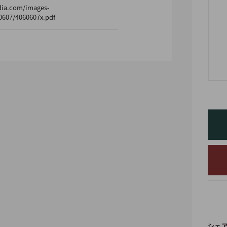
dia.com/images-
0607/4060607x.pdf
シェ