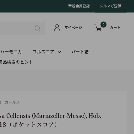
新規会員登録
メルマガ登録
0
カート
マイページ
ハーモニカ
フルスコア
パート譜
商品検索のヒント
US・カールス
a Cellensis (Mariazeller-Messe), Hob.
II:8（ポケットスコア）