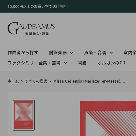
コ
10,000円以上のお買い物で送料無料
ン
テ
ン
ツ
に
ス
作曲者から探す
鍵盤楽器
声楽・合唱
室内
キ
ファクシミリ・全集・叢書
書籍
オルガンのCD
ッ
プ
ホーム
すべての商品
Missa Cellensis (Mariazeller-Messe), ...
す
る