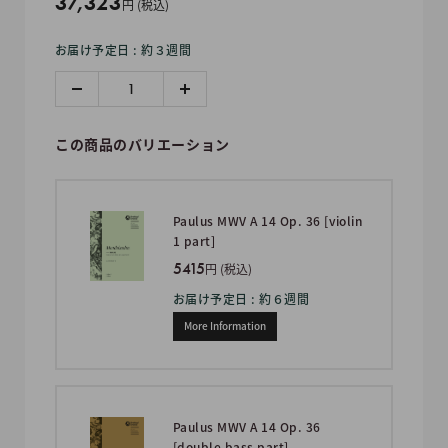
販
37,323
円 (税込)
売
お届け予定日 : 約３週間
価
格
この商品のバリエーション
Paulus MWV A 14 Op. 36 [violin
1 part]
5415
円 (税込)
お届け予定日 : 約６週間
More Information
Paulus MWV A 14 Op. 36
[double bass part]