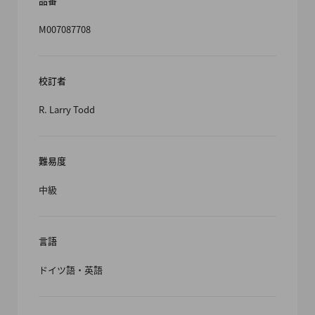
品番
M007087708
校訂者
R. Larry Todd
難易度
中級
言語
ドイツ語・英語