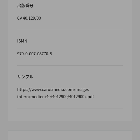
出版番号
CV 40.129/00
ISMN
979-0-007-08770-8
サンプル
https://www.carusmedia.com/images-
intern/medien/40/4012900/4012900x.pdf