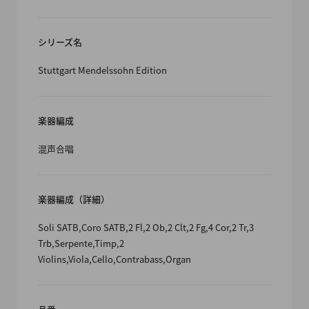
シリーズ名
Stuttgart Mendelssohn Edition
楽器編成
混声合唱
楽器編成（詳細）
Soli SATB,Coro SATB,2 Fl,2 Ob,2 Clt,2 Fg,4 Cor,2 Tr,3
Trb,Serpente,Timp,2
Violins,Viola,Cello,Contrabass,Organ