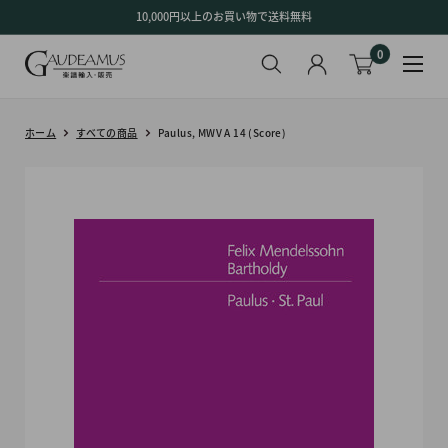
コ
10,000円以上のお買い物で送料無料
ン
0
テ
ン
ツ
に
ホーム
すべての商品
Paulus, MWV A 14 (Score)
ス
キ
ッ
プ
す
る